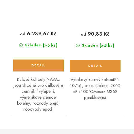
6 239,67 Kč
90,83 Kč
od
od
(>5 ks)
(>5 ks)
Skladem
Skladem
Kulové kohouty NAVAL
Výtokový kulový kohoutPN
jsou vhodné pro dálkové a
10/16, prac. teplota -20°C
centrální vytápění,
až +100°CMosaz MS58
výměníkové stanice,
poniklovaná
kotelny, rozvody olejů,
ropovody apod.