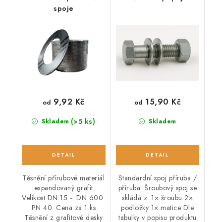
spoje
9,92 Kč
15,90 Kč
od
od
(>5 ks)
Skladem
Skladem
Těsnění přírubové materiál
Standardní spoj příruba /
expandovaný grafit
příruba. Šroubový spoj se
Velikost DN 15 - DN 600
skládá z: 1× šroubu 2×
PN 40. Cena za 1 ks
podložky 1× matice Dle
Těsnění z grafitové desky
tabulky v popisu produktu