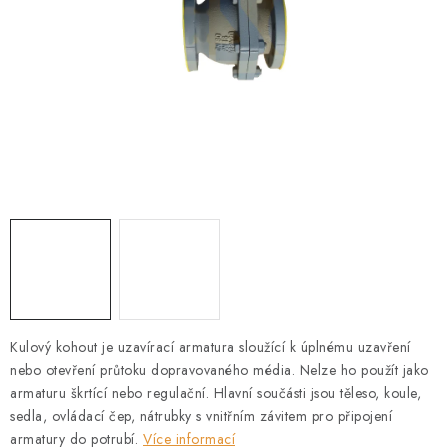
PŘÍRUBY
MANOMETRY
TVAROVKY
PRŮHLEDÍTKA
TĚSNĚNÍ
SACÍ KOŠE
PŘÍSLUŠENSTVÍ
Kulový kohout je uzavírací armatura sloužící k úplnému uzavření
KONTAKT
nebo otevření průtoku dopravovaného média. Nelze ho použít jako
armaturu škrtící nebo regulační. Hlavní součásti jsou těleso, koule,
sedla, ovládací čep, nátrubky s vnitřním závitem pro připojení
DOPRAVA A PLATBA
armatury do potrubí.
Více informací