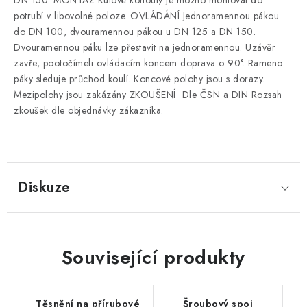
DN 150. MONTÁŽ Kulové kohouty je možno montovat do
potrubí v libovolné poloze. OVLÁDÁNÍ Jednoramennou pákou
do DN 100, dvouramennou pákou u DN 125 a DN 150.
Dvouramennou páku lze přestavit na jednoramennou. Uzávěr
zavře, pootočímeli ovládacím koncem doprava o 90°. Rameno
páky sleduje průchod koulí. Koncové polohy jsou s dorazy.
Mezipolohy jsou zakázány ZKOUŠENÍ Dle ČSN a DIN Rozsah
zkoušek dle objednávky zákazníka.
Diskuze
Související produkty
Těsnění na přírubové
Šroubový spoj