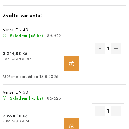
O NÁS
OBCHODNÍ PODMÍNKY
Verze: DN 40
Skladem
(>5 ks)
| 86-622
PODMÍNKY OCHRANY OSOBNÍCH ÚDAJŮ
POPTÁVKA ARMATUR
3 214,88 Kč
3 890 Kč včetně DPH
ZNAČKY
13.8.2026
POPTÁVKA ARMATUR
KONTAKT
O NÁS
ZÁKAZNÍCI ZE SLOVENSKA
REVIZE
SERVIS
Verze: DN 50
Skladem
(>5 ks)
| 86-623
TECHNICKÉ ČLÁNKY
OBCHODNÍ PODMÍNKY
PODMÍNKY OCHRANY OSOBNÍCH ÚDAJŮ
3 628,10 Kč
4 390 Kč včetně DPH