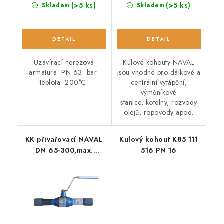
(>5 ks)
(>5 ks)
Skladem
Skladem
Uzavírací nerezová
Kulové kohouty NAVAL
armatura PN 63 bar
jsou vhodné pro dálkové a
teplota 200°C
centrální vytápění,
výměníkové
stanice, kotelny, rozvody
olejů, ropovody apod.
KK přivařovací NAVAL
Kulový kohout K85 111
DN 65-300,max.
516 PN 16
200°C, PN 25