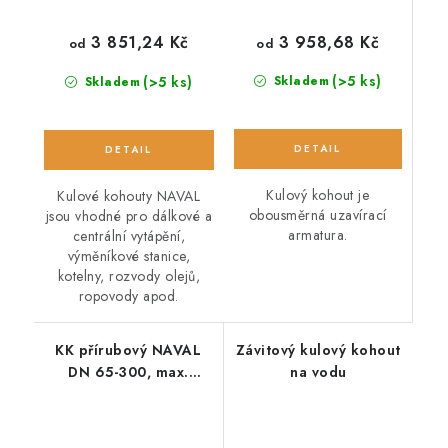
3 958,68 Kč
3 851,24 Kč
od
od
(>5 ks)
(>5 ks)
Skladem
Skladem
Kulový kohout je
Kulové kohouty NAVAL
obousměrná uzavírací
jsou vhodné pro dálkové a
armatura.
centrální vytápění,
výměníkové stanice,
kotelny, rozvody olejů,
ropovody apod.
KK přírubový NAVAL
Závitový kulový kohout
DN 65-300, max.
na vodu
200°C, PN 25