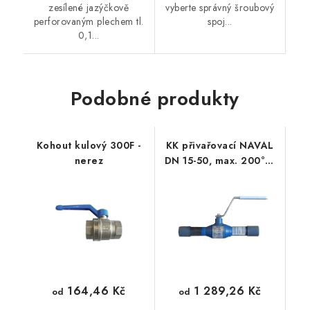
zesílené jazýčkově
vyberte správný šroubový
perforovaným plechem tl.
spoj...
0,1...
Podobné produkty
Kohout kulový 300F -
KK přivařovací NAVAL
nerez
DN 15-50, max. 200°C,
PN 40
164,46 Kč
1 289,26 Kč
od
od