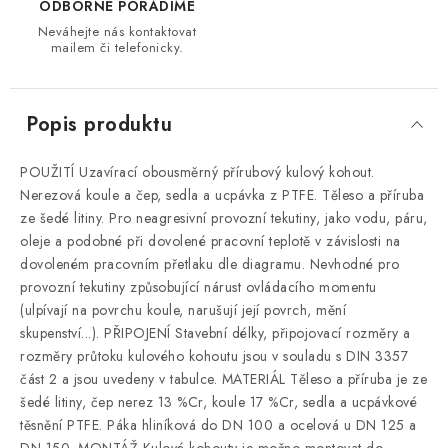
ODBORNĚ PORADÍME
Neváhejte nás kontaktovat
mailem či telefonicky.
Popis produktu
POUŽITÍ Uzavírací obousměrný přírubový kulový kohout.
Nerezová koule a čep, sedla a ucpávka z PTFE. Těleso a příruba
ze šedé litiny. Pro neagresivní provozní tekutiny, jako vodu, páru,
oleje a podobné při dovolené pracovní teplotě v závislosti na
dovoleném pracovním přetlaku dle diagramu. Nevhodné pro
provozní tekutiny způsobující nárust ovládacího momentu
(ulpívají na povrchu koule, narušují její povrch, mění
skupenství...). PŘIPOJENÍ Stavební délky, připojovací rozměry a
rozměry průtoku kulového kohoutu jsou v souladu s DIN 3357
část 2 a jsou uvedeny v tabulce. MATERIÁL Těleso a příruba je ze
šedé litiny, čep nerez 13 %Cr, koule 17 %Cr, sedla a ucpávkové
těsnění PTFE. Páka hliníková do DN 100 a ocelová u DN 125 a