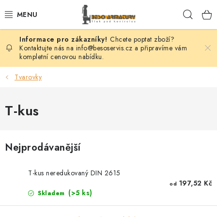
Přejít
Hleda
na
obsah
Chcete poptat zboží?
VENTILY
Kontaktujte nás na info@besoservis.cz a připravíme vám
kompletní cenovou nabídku.
KLAPKY
Tvarovky
ŠOUPÁTKA
T-kus
KOHOUTY
FILTRY
Nejprodávanější
REGULÁTORY
T-kus neredukovaný DIN 2615
197,52 Kč
od
ODVADĚČE
(>5 ks)
Skladem