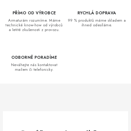
á
d
PŘÍMO OD VÝROBCE
RYCHLÁ DOPRAVA
a
Armaturám rozumíme. Máme
99 % produktů máme skladem a
technické know-how od výrobců
ihned odesíláme.
c
a letité zkušenosti z provozu.
í
p
r
v
ODBORNĚ PORADÍME
k
Neváhejte nás kontaktovat
mailem či telefonicky.
y
v
ý
p
i
s
u