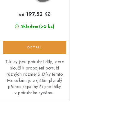
ů
t
O NÁS
ů
197,52 Kč
od
OBCHODNÍ PODMÍNKY
(>5 ks)
Skladem
PODMÍNKY OCHRANY OSOBNÍCH ÚDAJŮ
POPTÁVKA ARMATUR
T-kusy jsou potrubní díly, které
slouží k propojení potrubí
ZNAČKY
různých rozměrů. Díky těmto
tvarovkám je zajištěn plynulý
přenos kapaliny či jiné látky
POPTÁVKA ARMATUR
KONTAKT
O NÁS
v potrubním systému.
ZÁKAZNÍCI ZE SLOVENSKA
REVIZE
SERVIS
TECHNICKÉ ČLÁNKY
OBCHODNÍ PODMÍNKY
PODMÍNKY OCHRANY OSOBNÍCH ÚDAJŮ
O
v
l