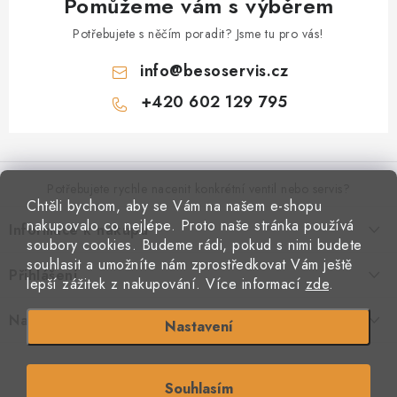
Pomůžeme vám s výběrem
Potřebujete s něčím poradit? Jsme tu pro vás!
info
@
besoservis.cz
+420 602 129 795
Z
á
p
Potřebujete rychle nacenit konkrétní ventil nebo servis?
Chtěli bychom, aby se Vám na našem e-shopu
a
nakupovalo co nejlépe. Proto naše stránka používá
Informace k nákupu
t
VYPLNIT RYCHLOU POPTÁVKU
soubory cookies. Budeme rádi, pokud s nimi budete
í
Kontakty
souhlasit a umožníte nám zprostředkovat Vám ještě
Přihlášení
Doprava a platba
lepší zážitek z nakupování.
Více informací
zde
.
Obchodní podmínky
E-mail
Podmínky ochrany osobních údajů
Naše provozovna
Nastavení
Jak nakupovat
Copyright 2026
Beso armatury
. Všechna práva vyhrazena.
Souhlasím
Heslo
S láskou vyrobilo
Filipesmedia 🧡