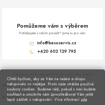
Pomůžeme vám s výběrem
Potřebujete s něčím poradit? Jsme tu pro vás!
info
@
besoservis.cz
+420 602 129 795
Z
á
p
Potřebujete rychle nacenit konkrétní ventil nebo servis?
Chtěli bychom, aby se Vám na našem e-shopu
a
nakupovalo co nejlépe. Proto naše stránka používá
Informace k nákupu
t
VYPLNIT RYCHLOU POPTÁVKU
soubory cookies. Budeme rádi, pokud s nimi budete
í
Kontakty
souhlasit a umožníte nám zprostředkovat Vám ještě
Přihlášení
Doprava a platba
lepší zážitek z nakupování.
Více informací
zde
.
Obchodní podmínky