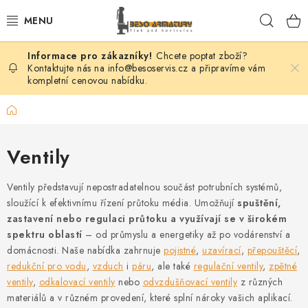
Přejít
Hleda
na
obsah
Chcete poptat zboží?
VENTILY
Kontaktujte nás na info@besoservis.cz a připravíme vám
kompletní cenovou nabídku.
KLAPKY
Domů
ŠOUPÁTKA
Ventily
KOHOUTY
Ventily představují nepostradatelnou součást potrubních systémů,
FILTRY
sloužící k efektivnímu řízení průtoku média. Umožňují
spuštění,
zastavení nebo regulaci průtoku a využívají se v širokém
spektru oblastí
– od průmyslu a energetiky až po vodárenství a
REGULÁTORY
domácnosti. Naše nabídka zahrnuje
pojistné
,
uzavírací
,
přepouštěcí
,
redukční pro vodu
,
vzduch
i
páru
, ale také
regulační ventily
,
zpětné
ODVADĚČE
ventily
,
odkalovací ventily
nebo
odvzdušňovací ventily
z různých
materiálů a v různém provedení, které splní nároky vašich aplikací.