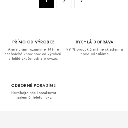
d
1
7
t
a
r
c
á
n
í
k
p
o
r
PŘÍMO OD VÝROBCE
RYCHLÁ DOPRAVA
v
v
Armaturám rozumíme. Máme
99 % produktů máme skladem a
á
k
technické know-how od výrobců
ihned odesíláme.
n
a letité zkušenosti z provozu.
y
í
v
ý
p
ODBORNĚ PORADÍME
i
Neváhejte nás kontaktovat
s
mailem či telefonicky.
u