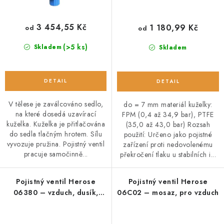
3 454,55 Kč
1 180,99 Kč
od
od
(>5 ks)
Skladem
Skladem
V tělese je zaválcováno sedlo,
do = 7 mm materiál kuželky:
na které dosedá uzavírací
FPM (0,4 až 34,9 bar), PTFE
kuželka. Kuželka je přitlačována
(35,0 až 43,0 bar) Rozsah
do sedla tlačným hrotem. Sílu
použití: Určeno jako pojistné
vyvozuje pružina. Pojistný ventil
zařízení proti nedovolenému
pracuje samočinně...
překročení tlaku u stabilních i...
Pojistný ventil Herose
Pojistný ventil Herose
06380 – vzduch, dusík,
06C02 – mosaz, pro vzduch
pára do 225 °C