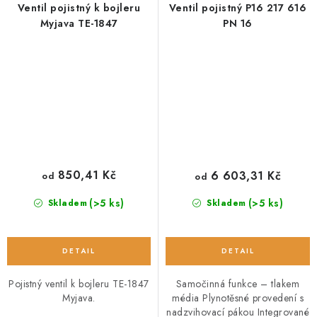
Ventil pojistný k bojleru
Ventil pojistný P16 217 616
Myjava TE-1847
PN 16
850,41 Kč
6 603,31 Kč
od
od
(>5 ks)
(>5 ks)
Skladem
Skladem
Pojistný ventil k bojleru TE-1847
Samočinná funkce – tlakem
Myjava.
média Plynotěsné provedení s
nadzvihovací pákou Integrované