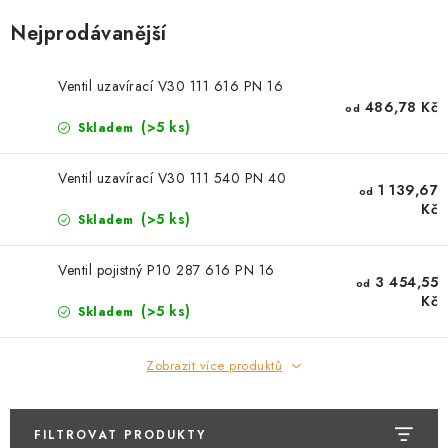
O NÁS
Nejprodávanější
OBCHODNÍ PODMÍNKY
Ventil uzavírací V30 111 616 PN 16
486,78 Kč
od
PODMÍNKY OCHRANY OSOBNÍCH ÚDAJŮ
(>5 ks)
Skladem
POPTÁVKA ARMATUR
Ventil uzavírací V30 111 540 PN 40
1 139,67
od
Kč
(>5 ks)
Skladem
ZNAČKY
Ventil pojistný P10 287 616 PN 16
3 454,55
od
POPTÁVKA ARMATUR
KONTAKT
O NÁS
Kč
(>5 ks)
Skladem
ZÁKAZNÍCI ZE SLOVENSKA
REVIZE
SERVIS
TECHNICKÉ ČLÁNKY
OBCHODNÍ PODMÍNKY
Zobrazit více produktů
PODMÍNKY OCHRANY OSOBNÍCH ÚDAJŮ
FILTROVAT PRODUKTY