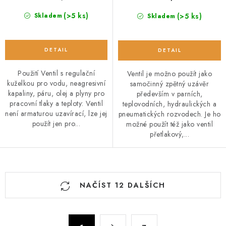
(>5 ks)
(>5 ks)
Skladem
Skladem
Použití Ventil s regulační
Ventil je možno použít jako
kuželkou pro vodu, neagresivní
samočinný zpětný uzávěr
kapaliny, páru, olej a plyny pro
především v parních,
pracovní tlaky a teploty: Ventil
teplovodních, hydraulických a
není armaturou uzavírací, lze jej
pneumatických rozvodech. Je ho
použít jen pro...
možné použít též jako ventil
přetlakový,...
O
NAČÍST 12 DALŠÍCH
v
l
á
S