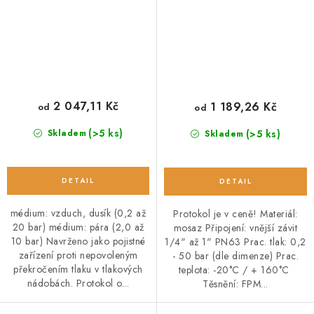
2 047,11 Kč
1 189,26 Kč
od
od
(>5 ks)
(>5 ks)
Skladem
Skladem
médium: vzduch, dusík (0,2 až
Protokol je v ceně! Materiál:
20 bar) médium: pára (2,0 až
mosaz Připojení: vnější závit
10 bar) Navrženo jako pojistné
1/4" až 1" PN63 Prac. tlak: 0,2
zařízení proti nepovoleným
- 50 bar (dle dimenze) Prac.
překročením tlaku v tlakových
teplota: -20°C / + 160°C
nádobách. Protokol o...
Těsnění: FPM...