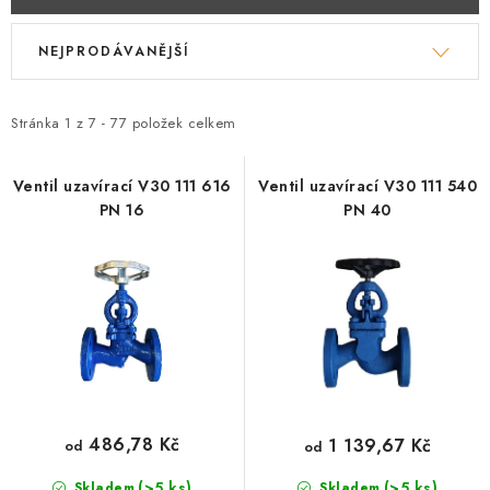
V
Ř
NEJPRODÁVANĚJŠÍ
ý
a
p
z
i
e
Stránka
1
z
7
-
77
položek celkem
s
n
p
í
Ventil uzavírací V30 111 616
Ventil uzavírací V30 111 540
PN 16
PN 40
r
p
o
r
d
o
u
d
k
u
t
k
ů
t
ů
486,78 Kč
1 139,67 Kč
od
od
(>5 ks)
(>5 ks)
Skladem
Skladem