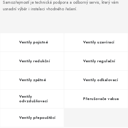
PŘÍRUBY
Samozřejmostí je technická podpora a odborný servis, který vám
usnadní výběr i instalaci vhodného řešení.
MANOMETRY
TVAROVKY
Ventily pojistné
Ventily uzavírací
PRŮHLEDÍTKA
TĚSNĚNÍ
Ventily redukční
Ventily regulační
SACÍ KOŠE
Ventily zpětné
Ventily odkalovací
PŘÍSLUŠENSTVÍ
Ventily
Přerušovače vakua
odvzdušňovací
KONTAKT
Ventily přepouštěcí
DOPRAVA A PLATBA