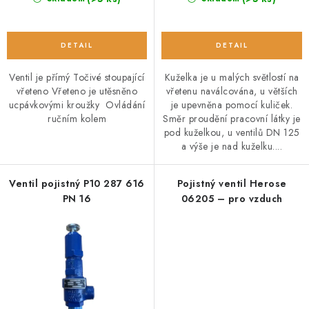
Ventil je přímý Točivé stoupající
Kuželka je u malých světlostí na
vřeteno Vřeteno je utěsněno
vřetenu naválcována, u větších
ucpávkovými kroužky Ovládání
je upevněna pomocí kuliček.
ručním kolem
Směr proudění pracovní látky je
pod kuželkou, u ventilů DN 125
a výše je nad kuželku....
Ventil pojistný P10 287 616
Pojistný ventil Herose
PN 16
06205 – pro vzduch