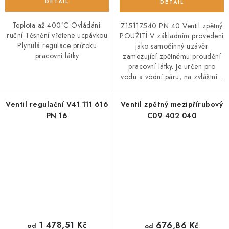
Teplota až 400°C Ovládání:
Z15117540 PN 40 Ventil zpětný
ruční Těsnění vřetene ucpávkou
POUŽITĺ V základním provedení
Plynulá regulace průtoku
jako samočinný uzávěr
pracovní látky
zamezující zpětnému proudění
pracovní látky. Je určen pro
vodu a vodní páru, na zvláštní...
Ventil regulační V41 111 616
Ventil zpětný mezipřírubový
PN 16
C09 402 040
1 478,51 Kč
676,86 Kč
od
od