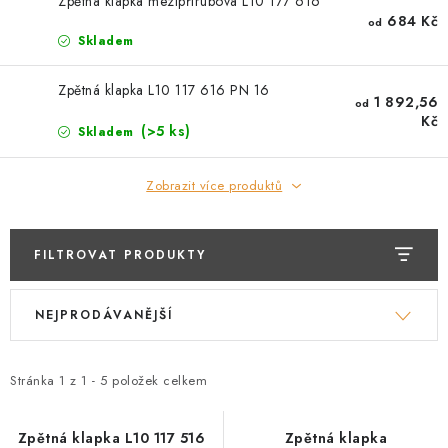
PŘÍRUBY
Zpětná klapka mezipřírubová L10 177 616
684 Kč
od
Skladem
MANOMETRY
Zpětná klapka L10 117 616 PN 16
1 892,56
od
TVAROVKY
Kč
(>5 ks)
Skladem
PRŮHLEDÍTKA
Zobrazit více produktů
TĚSNĚNÍ
FILTROVAT PRODUKTY
SACÍ KOŠE
V
Ř
PŘÍSLUŠENSTVÍ
NEJPRODÁVANĚJŠÍ
ý
a
p
z
KONTAKT
i
e
Stránka
1
z
1
-
5
položek celkem
s
n
DOPRAVA A PLATBA
p
í
Zpětná klapka L10 117 516
Zpětná klapka