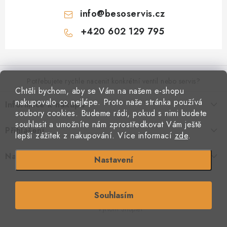
info
@
besoservis.cz
+420 602 129 795
Z
á
p
Potřebujete rychle nacenit konkrétní ventil nebo servis?
Chtěli bychom, aby se Vám na našem e-shopu
a
nakupovalo co nejlépe. Proto naše stránka používá
Informace k nákupu
t
VYPLNIT RYCHLOU POPTÁVKU
soubory cookies. Budeme rádi, pokud s nimi budete
í
Kontakty
souhlasit a umožníte nám zprostředkovat Vám ještě
Přihlášení
Doprava a platba
lepší zážitek z nakupování.
Více informací
zde
.
Obchodní podmínky
E-mail
Podmínky ochrany osobních údajů
Naše provozovna
Nastavení
Jak nakupovat
Copyright 2026
Beso armatury
. Všechna práva vyhrazena.
Souhlasím
Heslo
S láskou vyrobilo
Filipesmedia 🧡
Vytvořil Shoptet