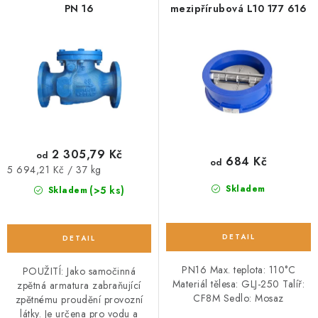
PN 16
mezipřírubová L10 177 616
r
p
O NÁS
o
r
d
o
OBCHODNÍ PODMÍNKY
u
d
PODMÍNKY OCHRANY OSOBNÍCH ÚDAJŮ
k
u
t
k
POPTÁVKA ARMATUR
ů
t
ů
2 305,79 Kč
od
684 Kč
od
ZNAČKY
Měrná
5 694,21 Kč / 37 kg
cena:
Skladem
(>5 ks)
Skladem
POPTÁVKA ARMATUR
KONTAKT
O NÁS
ZÁKAZNÍCI ZE SLOVENSKA
REVIZE
SERVIS
TECHNICKÉ ČLÁNKY
OBCHODNÍ PODMÍNKY
PODMÍNKY OCHRANY OSOBNÍCH ÚDAJŮ
PN16 Max. teplota: 110°C
POUŽITÍ: Jako samočinná
Materiál tělesa: GLJ-250 Talíř:
zpětná armatura zabraňující
CF8M Sedlo: Mosaz
zpětnému proudění provozní
látky. Je určena pro vodu a