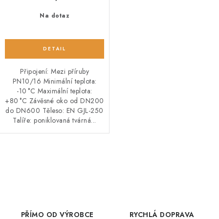
Na dotaz
Připojení: Mezi příruby
PN10/16 Minimální teplota:
-10 °C Maximální teplota:
+80 °C Závěsné oko od DN200
do DN600 Těleso: EN GJL-250
Talíře: poniklovaná tvárná...
O
v
l
á
d
PŘÍMO OD VÝROBCE
RYCHLÁ DOPRAVA