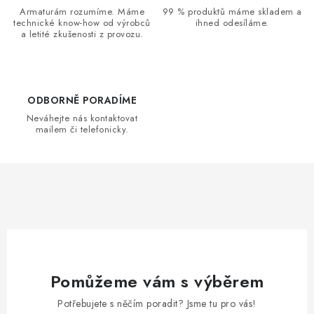
a
Armaturám rozumíme. Máme
99 % produktů máme skladem a
technické know-how od výrobců
ihned odesíláme.
c
a letité zkušenosti z provozu.
í
p
r
v
ODBORNĚ PORADÍME
k
Neváhejte nás kontaktovat
mailem či telefonicky.
y
v
ý
p
i
s
u
Pomůžeme vám s výběrem
Potřebujete s něčím poradit? Jsme tu pro vás!