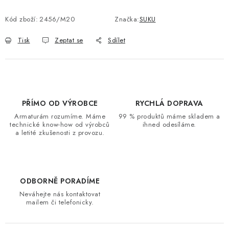
Kód zboží:
2456/M20
Značka:
SUKU
Tisk
Zeptat se
Sdílet
PŘÍMO OD VÝROBCE
RYCHLÁ DOPRAVA
Armaturám rozumíme. Máme
99 % produktů máme skladem a
technické know-how od výrobců
ihned odesíláme.
a letité zkušenosti z provozu.
ODBORNĚ PORADÍME
Neváhejte nás kontaktovat
mailem či telefonicky.