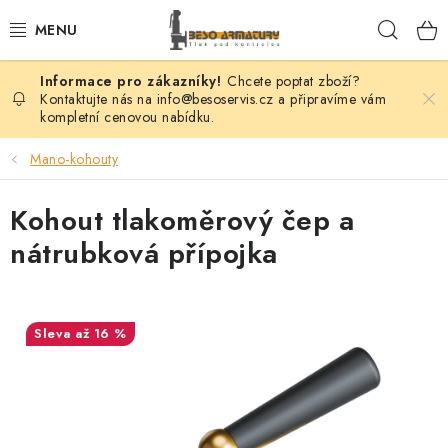
Přejít
Hleda
na
obsah
Chcete poptat zboží?
VENTILY
Kontaktujte nás na info@besoservis.cz a připravíme vám
kompletní cenovou nabídku.
KLAPKY
Mano-kohouty
ŠOUPÁTKA
Kohout tlakoměrový čep a
KOHOUTY
nátrubková přípojka
FILTRY
až 16 %
REGULÁTORY
ODVADĚČE