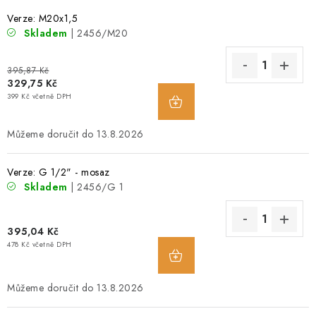
O NÁS
Verze: M20x1,5
Skladem
| 2456/M20
OBCHODNÍ PODMÍNKY
395,87 Kč
329,75 Kč
PODMÍNKY OCHRANY OSOBNÍCH ÚDAJŮ
399 Kč včetně DPH
POPTÁVKA ARMATUR
13.8.2026
ZNAČKY
Verze: G 1/2" - mosaz
Skladem
| 2456/G 1
POPTÁVKA ARMATUR
KONTAKT
O NÁS
ZÁKAZNÍCI ZE SLOVENSKA
REVIZE
SERVIS
395,04 Kč
TECHNICKÉ ČLÁNKY
OBCHODNÍ PODMÍNKY
478 Kč včetně DPH
PODMÍNKY OCHRANY OSOBNÍCH ÚDAJŮ
13.8.2026