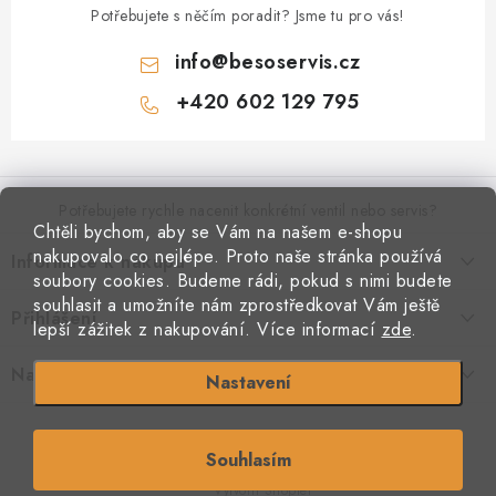
Potřebujete s něčím poradit? Jsme tu pro vás!
info
@
besoservis.cz
+420 602 129 795
Z
á
p
Potřebujete rychle nacenit konkrétní ventil nebo servis?
Chtěli bychom, aby se Vám na našem e-shopu
a
nakupovalo co nejlépe. Proto naše stránka používá
Informace k nákupu
t
VYPLNIT RYCHLOU POPTÁVKU
soubory cookies. Budeme rádi, pokud s nimi budete
í
Kontakty
souhlasit a umožníte nám zprostředkovat Vám ještě
Přihlášení
Doprava a platba
lepší zážitek z nakupování.
Více informací
zde
.
Obchodní podmínky
E-mail
Podmínky ochrany osobních údajů
Naše provozovna
Nastavení
Jak nakupovat
Copyright 2026
Beso armatury
. Všechna práva vyhrazena.
Souhlasím
Heslo
S láskou vyrobilo
Filipesmedia 🧡
Vytvořil Shoptet