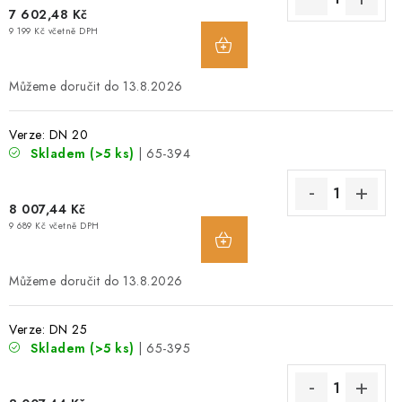
7 602,48 Kč
O NÁS
9 199 Kč včetně DPH
OBCHODNÍ PODMÍNKY
13.8.2026
PODMÍNKY OCHRANY OSOBNÍCH ÚDAJŮ
Verze: DN 20
Skladem
(>5 ks)
| 65-394
POPTÁVKA ARMATUR
ZNAČKY
8 007,44 Kč
9 689 Kč včetně DPH
POPTÁVKA ARMATUR
KONTAKT
O NÁS
13.8.2026
ZÁKAZNÍCI ZE SLOVENSKA
REVIZE
SERVIS
TECHNICKÉ ČLÁNKY
OBCHODNÍ PODMÍNKY
Verze: DN 25
PODMÍNKY OCHRANY OSOBNÍCH ÚDAJŮ
Skladem
(>5 ks)
| 65-395