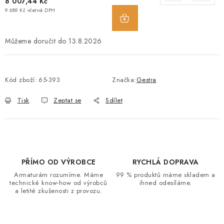
8 007,44 Kč
9 689 Kč včetně DPH
13.8.2026
Kód zboží:
65-393
Značka:
Gestra
Tisk
Zeptat se
Sdílet
PŘÍMO OD VÝROBCE
RYCHLÁ DOPRAVA
Armaturám rozumíme. Máme
99 % produktů máme skladem a
technické know-how od výrobců
ihned odesíláme.
a letité zkušenosti z provozu.