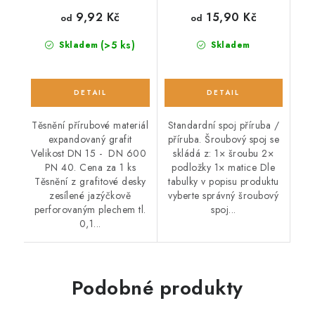
9,92 Kč
15,90 Kč
od
od
(>5 ks)
Skladem
Skladem
Těsnění přírubové materiál
Standardní spoj příruba /
expandovaný grafit
příruba. Šroubový spoj se
Velikost DN 15 - DN 600
skládá z: 1× šroubu 2×
PN 40. Cena za 1 ks
podložky 1× matice Dle
Těsnění z grafitové desky
tabulky v popisu produktu
zesílené jazýčkově
vyberte správný šroubový
perforovaným plechem tl.
spoj...
0,1...
Podobné produkty