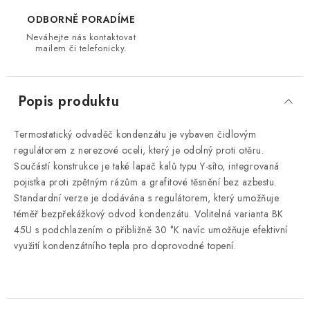
ODBORNĚ PORADÍME
Neváhejte nás kontaktovat
mailem či telefonicky.
Popis produktu
Termostatický odvaděč kondenzátu je vybaven čidlovým
regulátorem z nerezové oceli, který je odolný proti otěru.
Součástí konstrukce je také lapač kalů typu Y-síto, integrovaná
pojistka proti zpětným rázům a grafitové těsnění bez azbestu.
Standardní verze je dodávána s regulátorem, který umožňuje
téměř bezpřekážkový odvod kondenzátu. Volitelná varianta BK
45U s podchlazením o přibližně 30 °K navíc umožňuje efektivní
využití kondenzátního tepla pro doprovodné topení.