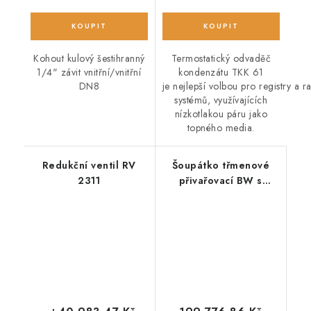
Kohout kulový šestihranný
Termostatický odvaděč
1/4" závit vnitřní/vnitřní
kondenzátu TKK 61
DN8
je nejlepší volbou pro registry a 
systémů, využívajících
nízkotlakou páru jako
topného media.
Redukční ventil RV
Šoupátko třmenové
2311
přivařovací BW s
ručním kolem GEN DN
250 PN 100 1.5419
Stellite EN1984