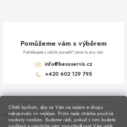
Pomůžeme vám s výběrem
Potřebujete s něčím poradit? Jsme tu pro vás!
info
@
besoservis.cz
+420 602 129 795
Z
á
p
Potřebujete rychle nacenit konkrétní ventil nebo servis?
Chtěli bychom, aby se Vám na našem e-shopu
a
nakupovalo co nejlépe. Proto naše stránka používá
Informace k nákupu
t
VYPLNIT RYCHLOU POPTÁVKU
soubory cookies. Budeme rádi, pokud s nimi budete
Kontakty
souhlasit a umožníte nám zprostředkovat Vám ještě