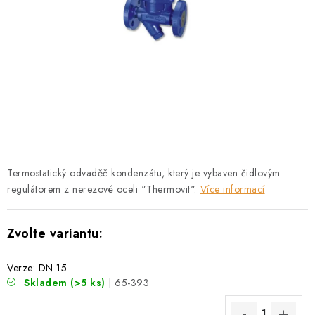
PŘÍRUBY
MANOMETRY
TVAROVKY
PRŮHLEDÍTKA
TĚSNĚNÍ
Termostatický odvaděč kondenzátu, který je vybaven čidlovým
SACÍ KOŠE
regulátorem z nerezové oceli "Thermovit".
Více informací
PŘÍSLUŠENSTVÍ
KONTAKT
Verze: DN 15
Skladem
(>5 ks)
| 65-393
DOPRAVA A PLATBA