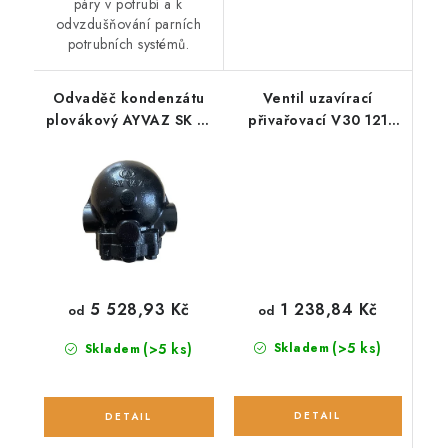
páry v potrubí a k
odvzdušňování parních
potrubních systémů.
Odvaděč kondenzátu
Ventil uzavírací
plovákový AYVAZ SK 51
přivařovací V30 121
závitový
540
1 238,84 Kč
5 528,93 Kč
od
od
(>5 ks)
(>5 ks)
Skladem
Skladem