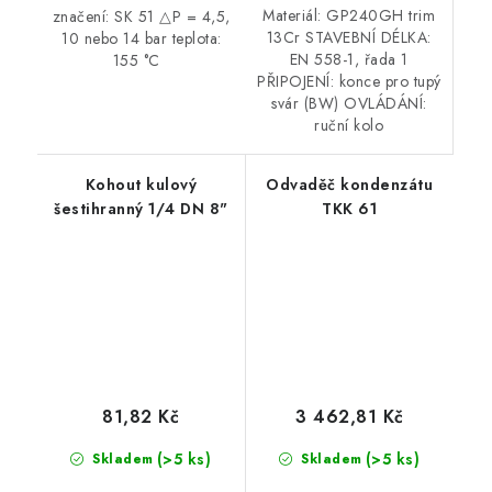
Materiál: GP240GH trim
značení: SK 51 △P = 4,5,
13Cr STAVEBNÍ DÉLKA:
10 nebo 14 bar teplota:
EN 558-1, řada 1
155 °C
PŘIPOJENÍ: konce pro tupý
svár (BW) OVLÁDÁNÍ:
ruční kolo
Kohout kulový
Odvaděč kondenzátu
šestihranný 1/4 DN 8"
TKK 61
81,82 Kč
3 462,81 Kč
(>5 ks)
(>5 ks)
Skladem
Skladem