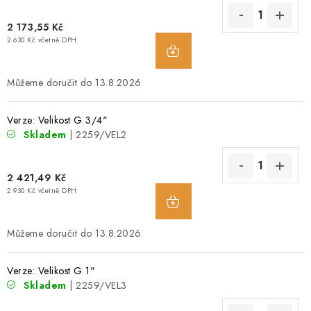
O NÁS
2 173,55 Kč
2 630 Kč včetně DPH
OBCHODNÍ PODMÍNKY
13.8.2026
PODMÍNKY OCHRANY OSOBNÍCH ÚDAJŮ
Verze: Velikost G 3/4"
POPTÁVKA ARMATUR
Skladem
| 2259/VEL2
ZNAČKY
2 421,49 Kč
2 930 Kč včetně DPH
POPTÁVKA ARMATUR
KONTAKT
O NÁS
ZÁKAZNÍCI ZE SLOVENSKA
REVIZE
SERVIS
13.8.2026
TECHNICKÉ ČLÁNKY
OBCHODNÍ PODMÍNKY
PODMÍNKY OCHRANY OSOBNÍCH ÚDAJŮ
Verze: Velikost G 1"
Skladem
| 2259/VEL3