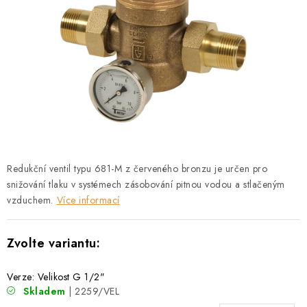
PŘÍRUBY
MANOMETRY
TVAROVKY
PRŮHLEDÍTKA
TĚSNĚNÍ
Redukční ventil typu 681-M z červeného bronzu je určen pro
SACÍ KOŠE
snižování tlaku v systémech zásobování pitnou vodou a stlačeným
vzduchem.
Více informací
PŘÍSLUŠENSTVÍ
KONTAKT
Verze: Velikost G 1/2"
DOPRAVA A PLATBA
Skladem
| 2259/VEL