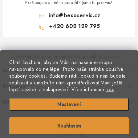
Potřebujete s něčím poradit? Jsme tu pro vás!
info
@
besoservis.cz
+420 602 129 795
Z
á
p
Potřebujete rychle nacenit konkrétní ventil nebo servis?
Chtěli bychom, aby se Vám na našem e-shopu
a
nakupovalo co nejlépe. Proto naše stránka používá
Informace k nákupu
t
VYPLNIT RYCHLOU POPTÁVKU
soubory cookies. Budeme rádi, pokud s nimi budete
í
Kontakty
souhlasit a umožníte nám zprostředkovat Vám ještě
Přihlášení
Doprava a platba
lepší zážitek z nakupování.
Více informací
zde
.
Obchodní podmínky
E-mail
Podmínky ochrany osobních údajů
Naše provozovna
Nastavení
Jak nakupovat
Copyright 2026
Beso armatury
. Všechna práva vyhrazena.
Souhlasím
Heslo
S láskou vyrobilo
Filipesmedia 🧡
Vytvořil Shoptet