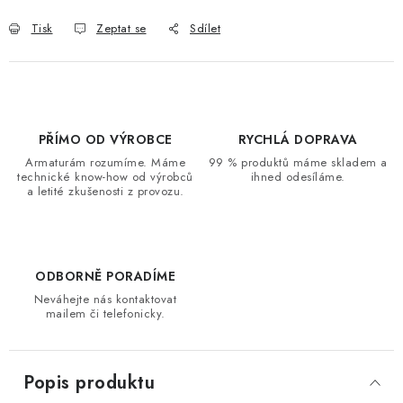
Tisk
Zeptat se
Sdílet
PŘÍMO OD VÝROBCE
RYCHLÁ DOPRAVA
Armaturám rozumíme. Máme
99 % produktů máme skladem a
technické know-how od výrobců
ihned odesíláme.
a letité zkušenosti z provozu.
ODBORNĚ PORADÍME
Neváhejte nás kontaktovat
mailem či telefonicky.
Popis produktu