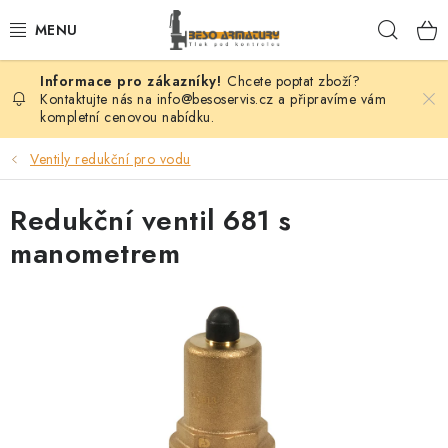
Přejít
Hleda
na
obsah
Chcete poptat zboží?
VENTILY
Kontaktujte nás na info@besoservis.cz a připravíme vám
kompletní cenovou nabídku.
KLAPKY
Ventily redukční pro vodu
ŠOUPÁTKA
Redukční ventil 681 s
KOHOUTY
manometrem
FILTRY
REGULÁTORY
ODVADĚČE