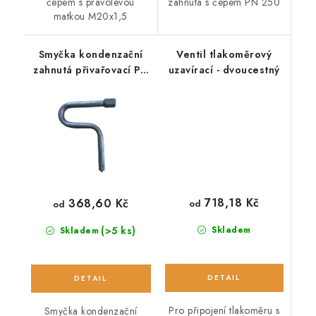
čepem s pravolevou
zahnutá s čepem PN 250
matkou M20x1,5
Smyčka kondenzační
Ventil tlakoměrový
zahnutá přivařovací PN
uzavírací - dvoucestný
250
718,18 Kč
368,60 Kč
od
od
(>5 ks)
Skladem
Skladem
Pro připojení tlakoměru s
Smyčka kondenzační