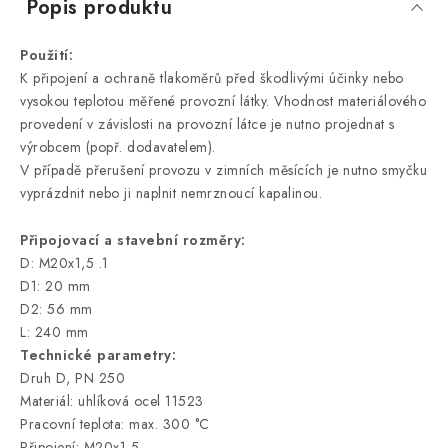
Popis produktu
Použití:
K připojení a ochraně tlakoměrů před škodlivými účinky nebo
vysokou teplotou měřené provozní látky. Vhodnost materiálového
provedení v závislosti na provozní látce je nutno projednat s
výrobcem (popř. dodavatelem).
V případě přerušení provozu v zimních měsících je nutno smyčku
vyprázdnit nebo ji naplnit nemrznoucí kapalinou.
Připojovací a stavební rozměry:
D: M20x1,5 .1
D1: 20 mm
D2: 56 mm
L: 240 mm
Technické parametry:
Druh D, PN 250
Materiál: uhlíková ocel 11523
Pracovní teplota: max. 300 °C
Připojení: M20x1,5