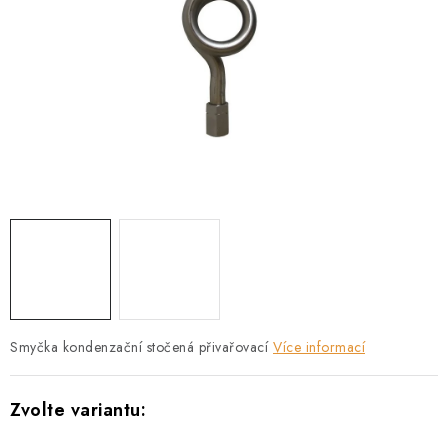
PŘÍRUBY
MANOMETRY
TVAROVKY
PRŮHLEDÍTKA
TĚSNĚNÍ
SACÍ KOŠE
PŘÍSLUŠENSTVÍ
Smyčka kondenzační stočená přivařovací
Více informací
KONTAKT
DOPRAVA A PLATBA