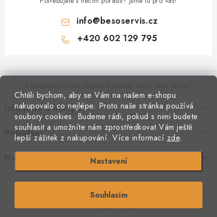
Potřebujete s něčím poradit? Jsme tu pro vás!
info
@
besoservis.cz
+420 602 129 795
Z
á
p
Potřebujete rychle nacenit konkrétní ventil nebo servis?
Chtěli bychom, aby se Vám na našem e-shopu
a
nakupovalo co nejlépe. Proto naše stránka používá
Informace k nákupu
t
VYPLNIT RYCHLOU POPTÁVKU
soubory cookies. Budeme rádi, pokud s nimi budete
í
Kontakty
souhlasit a umožníte nám zprostředkovat Vám ještě
Přihlášení
Doprava a platba
lepší zážitek z nakupování.
Více informací
zde
.
Obchodní podmínky
E-mail
Podmínky ochrany osobních údajů
Naše provozovna
Nastavení
Jak nakupovat
Copyright 2026
Beso armatury
. Všechna práva vyhrazena.
Souhlasím
Heslo
S láskou vyrobilo
Filipesmedia 🧡
Vytvořil Shoptet