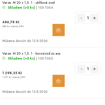
Verze: M 20 x 1,5 .1 - uhlíková ocel
O NÁS
Skladem
(>5 ks)
| 105-1064
OBCHODNÍ PODMÍNKY
486,78 Kč
589 Kč včetně DPH
PODMÍNKY OCHRANY OSOBNÍCH ÚDAJŮ
13.8.2026
POPTÁVKA ARMATUR
Verze: M 20 x 1,5 .1 - korozivzd.oc.aus.
ZNAČKY
Skladem
(>5 ks)
| 105-1065
POPTÁVKA ARMATUR
KONTAKT
O NÁS
1 298,35 Kč
ZÁKAZNÍCI ZE SLOVENSKA
REVIZE
SERVIS
1 571 Kč včetně DPH
TECHNICKÉ ČLÁNKY
OBCHODNÍ PODMÍNKY
PODMÍNKY OCHRANY OSOBNÍCH ÚDAJŮ
13.8.2026