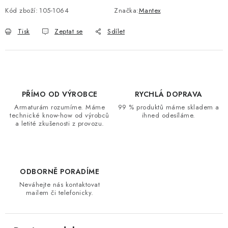
Kód zboží:
105-1064
Značka:
Mantex
Tisk
Zeptat se
Sdílet
PŘÍMO OD VÝROBCE
RYCHLÁ DOPRAVA
Armaturám rozumíme. Máme
99 % produktů máme skladem a
technické know-how od výrobců
ihned odesíláme.
a letité zkušenosti z provozu.
ODBORNĚ PORADÍME
Neváhejte nás kontaktovat
mailem či telefonicky.