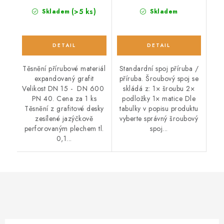
(>5 ks)
Skladem
Skladem
Těsnění přírubové materiál
Standardní spoj příruba /
expandovaný grafit
příruba. Šroubový spoj se
Velikost DN 15 - DN 600
skládá z: 1× šroubu 2×
PN 40. Cena za 1 ks
podložky 1× matice Dle
Těsnění z grafitové desky
tabulky v popisu produktu
zesílené jazýčkově
vyberte správný šroubový
perforovaným plechem tl.
spoj...
0,1...