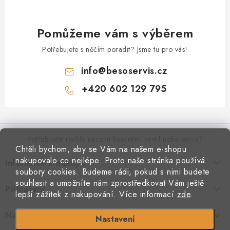
Pomůžeme vám s výběrem
Potřebujete s něčím poradit? Jsme tu pro vás!
info
@
besoservis.cz
+420 602 129 795
Z
á
p
Potřebujete rychle nacenit konkrétní ventil nebo servis?
Chtěli bychom, aby se Vám na našem e-shopu
a
nakupovalo co nejlépe. Proto naše stránka používá
Informace k nákupu
t
VYPLNIT RYCHLOU POPTÁVKU
soubory cookies. Budeme rádi, pokud s nimi budete
í
Kontakty
souhlasit a umožníte nám zprostředkovat Vám ještě
Přihlášení
Doprava a platba
lepší zážitek z nakupování.
Více informací
zde
.
Obchodní podmínky
E-mail
Podmínky ochrany osobních údajů
Naše provozovna
Nastavení
Jak nakupovat