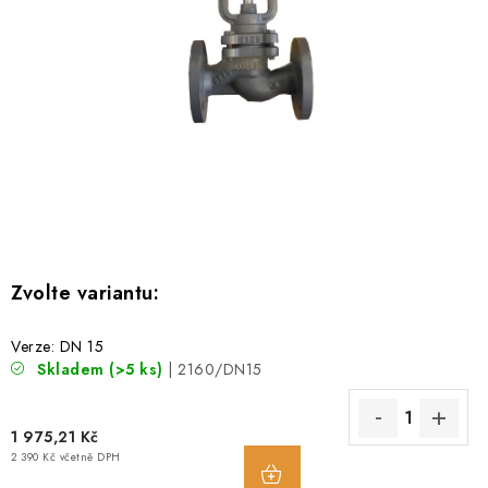
PŘÍRUBY
MANOMETRY
TVAROVKY
PRŮHLEDÍTKA
TĚSNĚNÍ
SACÍ KOŠE
PŘÍSLUŠENSTVÍ
Verze: DN 15
Skladem
(>5 ks)
| 2160/DN15
KONTAKT
1 975,21 Kč
DOPRAVA A PLATBA
2 390 Kč včetně DPH