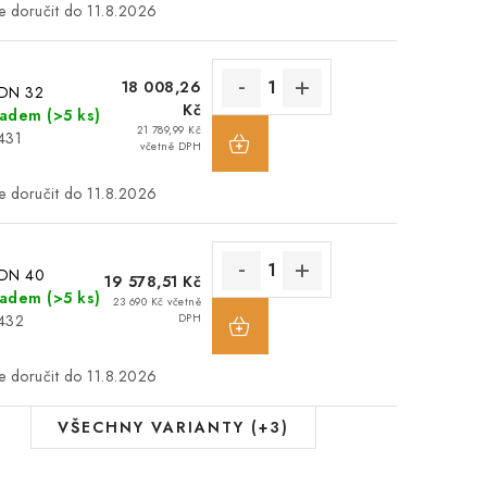
11.8.2026
18 008,26
 DN 32
Kč
ladem
(>5 ks)
21 789,99 Kč
431
včetně DPH
11.8.2026
 DN 40
19 578,51 Kč
ladem
(>5 ks)
23 690 Kč včetně
1432
DPH
11.8.2026
VŠECHNY VARIANTY (+3)