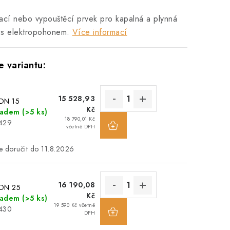
ací nebo vypouštěcí prvek pro kapalná a plynná
 s elektropohonem.
Více informací
15 528,93
 DN 15
Kč
ladem
(>5 ks)
18 790,01 Kč
1429
včetně DPH
11.8.2026
16 190,08
 DN 25
Kč
ladem
(>5 ks)
19 590 Kč včetně
1430
DPH