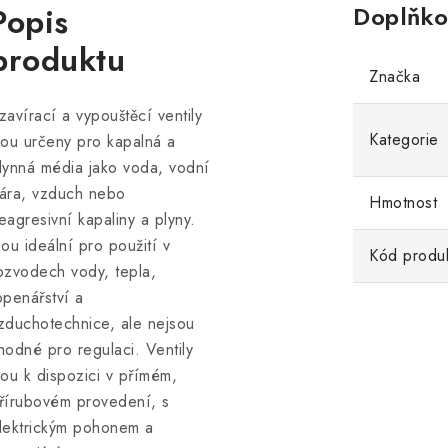
Popis
Doplňko
produktu
Značka
zavírací a vypouštěcí ventily
Kategorie
sou určeny pro kapalná a
lynná média jako voda, vodní
ára, vzduch nebo
Hmotnost
eagresivní kapaliny a plyny.
sou ideální pro použití v
Kód produ
ozvodech vody, tepla,
openářství a
zduchotechnice, ale nejsou
hodné pro regulaci. Ventily
sou k dispozici v přímém,
řírubovém provedení, s
lektrickým pohonem a