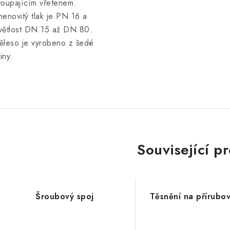
toupajícím vřetenem.
menovitý tlak je PN 16 a
větlost DN 15 až DN 80.
ěleso je vyrobeno z šedé
tiny.
Související p
Šroubový spoj
Těsnění na přírubo