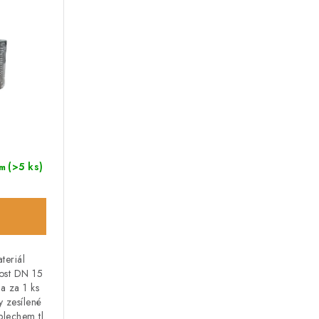
(>5 ks)
m
teriál
kost DN 15
 za 1 ks
y zesílené
lechem tl.