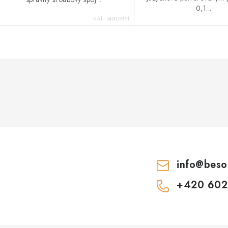
0,1...
Kód:
2400/M21
info
@
beso
+420 602