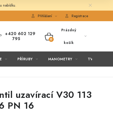
u nabídku.
É ČLÁNKY
OBCHODNÍ PODMÍNKY
PODMÍNKY OCHRANY 
Přihlášení
Registrace
Prázdný
+420 602 129
795
NÁKUPNÍ
košík
KOŠÍK
E
PŘÍRUBY
MANOMETRY
TVAROVKY
ntil uzavírací V30 113
6 PN 16