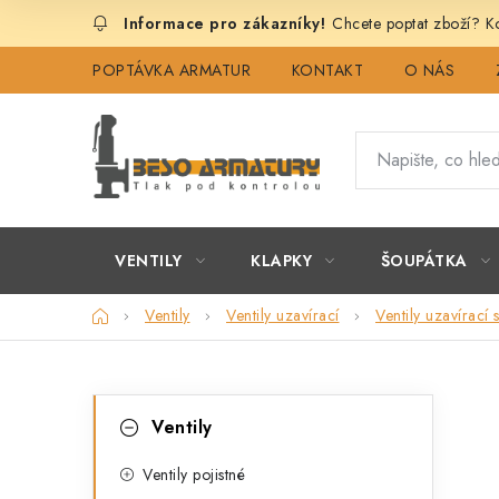
Přejít
Chcete poptat zboží? Ko
na
obsah
POPTÁVKA ARMATUR
KONTAKT
O NÁS
VENTILY
KLAPKY
ŠOUPÁTKA
Domů
Ventily
Ventily uzavírací
Ventily uzavírací
P
K
Přeskočit
Ventily
kategorie
a
o
t
Ventily pojistné