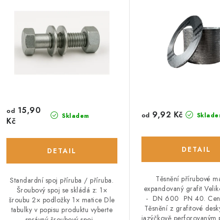
15,90
od
9,92 Kč
od
Sklade
Skladem
Kč
Těsnění přírubové ma
Standardní spoj příruba / příruba.
expandovaný grafit Veli
Šroubový spoj se skládá z: 1×
- DN 600 PN 40. Cena
šroubu 2× podložky 1× matice Dle
Těsnění z grafitové desk
tabulky v popisu produktu vyberte
jazýčkově perforovaným p
správný šroubový spoj...