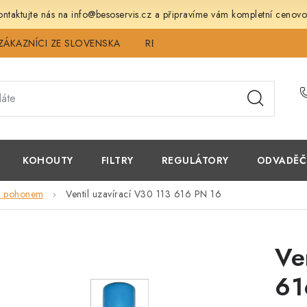
ntaktujte nás na info@besoservis.cz a připravíme vám kompletní cenovo
ZÁKAZNÍCI ZE SLOVENSKA
REVIZE
SERVIS
TECHNICK
KOHOUTY
FILTRY
REGULÁTORY
ODVADĚČ
 s pohonem
Ventil uzavírací V30 113 616 PN 16
Ve
61