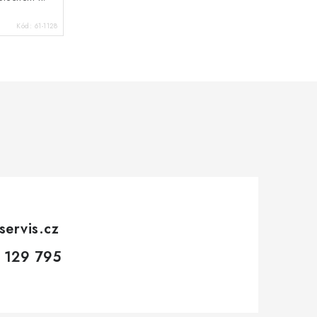
Kód:
61-1128
servis.cz
 129 795