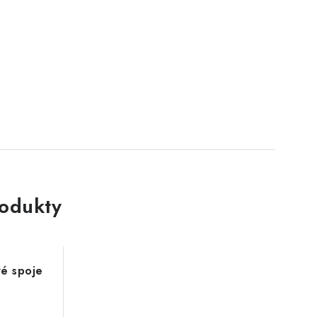
rodukty
vé spoje