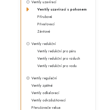
s
Ventily uzavírací
e
t
Ventily uzavírací s pohonem
g
r
Přírubové
o
Přivařovací
a
r
Závitové
n
i
e
n
Ventily redukční
Ventily redukční pro páru
í
Ventily redukční pro vzduch
p
Ventily redukční pro vodu
a
Ventily regulační
n
Ventily zpětné
e
Ventily odkalovací
l
Ventily odvzdušňovací
Přerušovače vakua