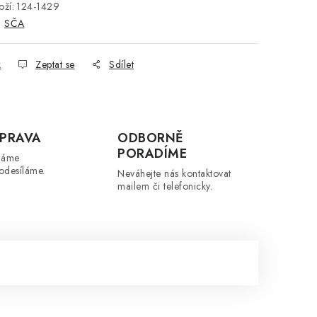
ží:
124-1429
:
SČA
k
Zeptat se
Sdílet
PRAVA
ODBORNĚ
PORADÍME
máme
odesíláme.
Neváhejte nás kontaktovat
mailem či telefonicky.