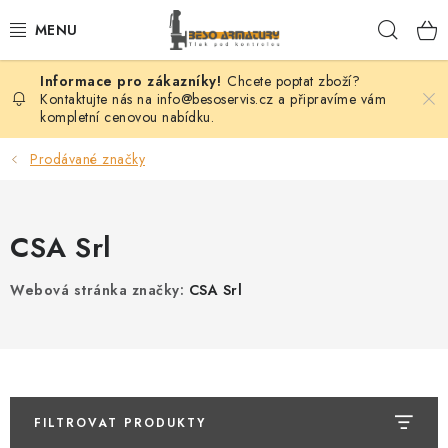
Přejít
Hleda
na
obsah
Chcete poptat zboží?
VENTILY
Kontaktujte nás na info@besoservis.cz a připravíme vám
kompletní cenovou nabídku.
KLAPKY
Prodávané značky
ŠOUPÁTKA
CSA Srl
KOHOUTY
Webová stránka značky:
CSA Srl
FILTRY
REGULÁTORY
ODVADĚČE
FILTROVAT PRODUKTY