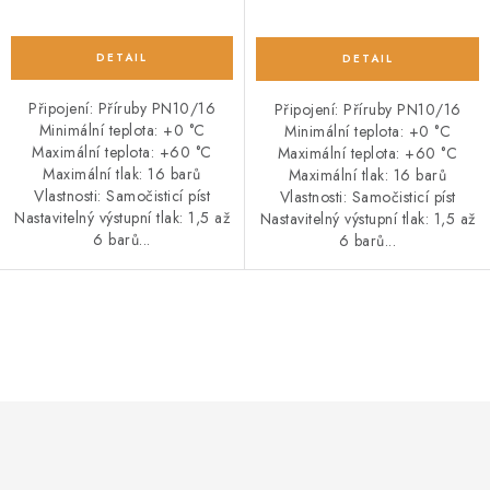
O NÁS
OBCHODNÍ PODMÍNKY
Připojení: Příruby PN10/16
Připojení: Příruby PN10/16
Minimální teplota: +0 °C
Minimální teplota: +0 °C
PODMÍNKY OCHRANY OSOBNÍCH ÚDAJŮ
Maximální teplota: +60 °C
Maximální teplota: +60 °C
Maximální tlak: 16 barů
Maximální tlak: 16 barů
POPTÁVKA ARMATUR
Vlastnosti: Samočisticí píst
Vlastnosti: Samočisticí píst
Nastavitelný výstupní tlak: 1,5 až
Nastavitelný výstupní tlak: 1,5 až
6 barů...
6 barů...
ZNAČKY
POPTÁVKA ARMATUR
KONTAKT
O NÁS
O
ZÁKAZNÍCI ZE SLOVENSKA
REVIZE
SERVIS
v
TECHNICKÉ ČLÁNKY
OBCHODNÍ PODMÍNKY
l
PODMÍNKY OCHRANY OSOBNÍCH ÚDAJŮ
á
d
a