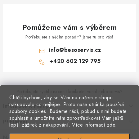
c
í
p
Pomůžeme vám s výběrem
r
v
Potřebujete s něčím poradit? Jsme tu pro vás!
k
info
@
besoservis.cz
y
v
+420 602 129 795
ý
Z
p
á
i
p
Potřebujete rychle nacenit konkrétní ventil nebo servis?
s
Chtěli bychom, aby se Vám na našem e-shopu
a
u
nakupovalo co nejlépe. Proto naše stránka používá
Informace k nákupu
t
VYPLNIT RYCHLOU POPTÁVKU
soubory cookies. Budeme rádi, pokud s nimi budete
í
Kontakty
souhlasit a umožníte nám zprostředkovat Vám ještě
Přihlášení
Doprava a platba
lepší zážitek z nakupování.
Více informací
zde
.
Obchodní podmínky
E-mail
Podmínky ochrany osobních údajů
Naše provozovna