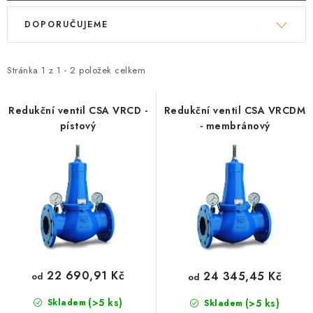
PŘÍRUBY
V
Ř
DOPORUČUJEME
ý
a
MANOMETRY
p
z
i
e
Stránka
1
z
1
-
2
položek celkem
TVAROVKY
s
n
p
í
PRŮHLEDÍTKA
Redukční ventil CSA VRCD -
Redukční ventil CSA VRCDM
pístový
- membránový
r
p
TĚSNĚNÍ
o
r
d
o
SACÍ KOŠE
u
d
k
u
PŘÍSLUŠENSTVÍ
t
k
ů
t
KONTAKT
ů
22 690,91 Kč
24 345,45 Kč
od
od
DOPRAVA A PLATBA
(>5 ks)
(>5 ks)
Skladem
Skladem