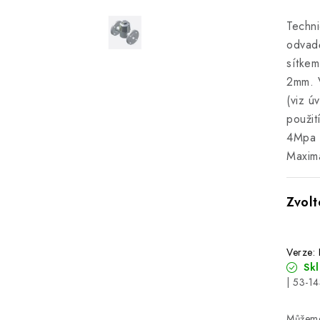
Techn
odvadě
sítkem
2mm. V
(viz ú
použit
4Mpa M
Maximá
Verze:
Sk
| 53-1