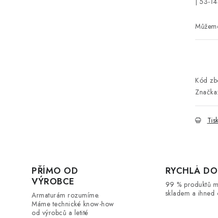
| 53-1
Kód zbo
Značka
Tis
PŘÍMO OD
RYCHLÁ DO
VÝROBCE
99 % produktů 
skladem a ihned 
Armaturám rozumíme.
Máme technické know-how
od výrobců a letité