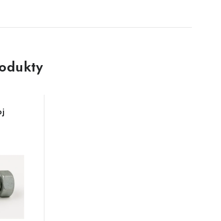
rodukty
oj