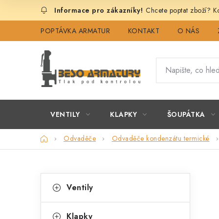
Přejít
Chcete poptat zboží? Ko
na
obsah
POPTÁVKA ARMATUR
KONTAKT
O NÁS
VENTILY
KLAPKY
ŠOUPÁTKA
Domů
Odvaděče
Odvaděče kondenzátu termické
P
K
Přeskočit
Ventily
kategorie
a
o
t
Klapky