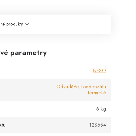
né produkty
vé parametry
BESO
Odvaděče kondenzátu
termické
6 kg
ktu
123654