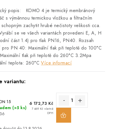
ický popis: KOMO 4 je termický membránový
č s výměnnou termickou vložkou a filtračním
 schopným zachytit hrubé nečistoty velikosti cca.
yrábí se ve všech variantách provedeni E, A, H
vodní část 1.4) pro tlak PN16, PN40. Rozsah
í pro PN 40: Maximální tlak při teplotě do 100°C
aximální tlak při teplotě do 260°C 3.2Mpa
lní teplota: 260°C
Více informací
 DN 15
6 172,73 Kč
ladem
(>5 ks)
7 469 Kč včetně
436
DPH
13.8.2026