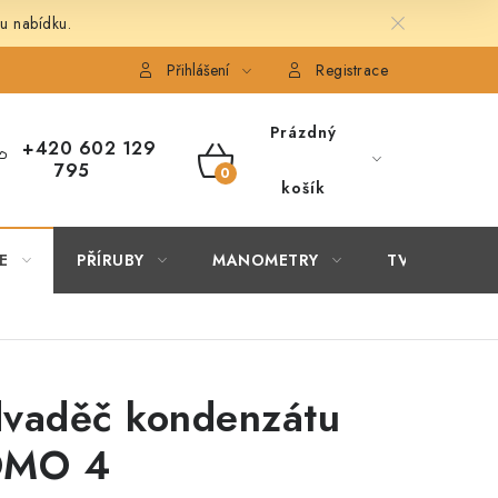
u nabídku.
É ČLÁNKY
OBCHODNÍ PODMÍNKY
PODMÍNKY OCHRANY 
Přihlášení
Registrace
Prázdný
+420 602 129
795
NÁKUPNÍ
košík
KOŠÍK
E
PŘÍRUBY
MANOMETRY
TVAROVKY
vaděč kondenzátu
OMO 4