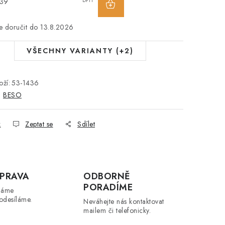
439
DPH
13.8.2026
VŠECHNY VARIANTY (+2)
ží:
53-1436
:
BESO
k
Zeptat se
Sdílet
PRAVA
ODBORNĚ
PORADÍME
máme
odesíláme.
Neváhejte nás kontaktovat
mailem či telefonicky.