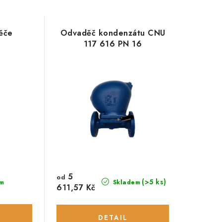
ěče
Odvaděč kondenzátu CNU
117 616 PN 16
5
od
(>5 ks)
m
Skladem
611,57 Kč