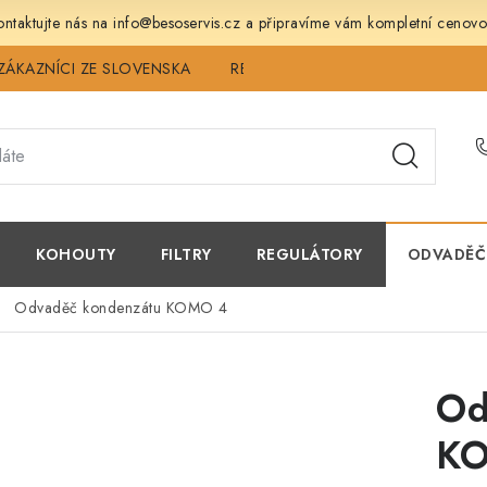
ntaktujte nás na info@besoservis.cz a připravíme vám kompletní cenovo
ZÁKAZNÍCI ZE SLOVENSKA
REVIZE
SERVIS
TECHNICK
KOHOUTY
FILTRY
REGULÁTORY
ODVADĚČ
Odvaděč kondenzátu KOMO 4
Od
K