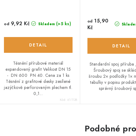
15,90
od
9,92 Kč
(>5 ks)
od
Skladem
Sklade
Kč
Těsnění přírubové materiál
Standardní spoj příruba 
expandovaný grafit Velikost DN 15
Šroubový spoj se sklá
- DN 600 PN 40. Cena za 1 ks
šroubu 2× podložky 1× m
Těsnění z grafitové desky zesílené
tabulky v popisu produkt
jazýčkově perforovaným plechem tl.
správný šroubový sp
0,1...
Kód:
61-1128
Podobné pro