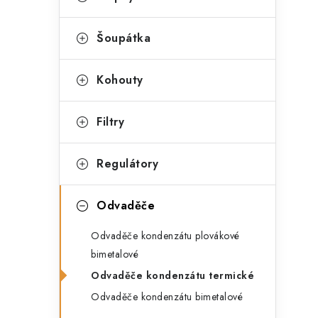
s
e
t
g
Šoupátka
r
o
a
r
Kohouty
n
i
Filtry
e
n
í
Regulátory
p
Odvaděče
a
n
Odvaděče kondenzátu plovákové
bimetalové
e
Odvaděče kondenzátu termické
l
Odvaděče kondenzátu bimetalové