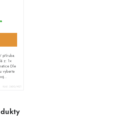
m
/ příruba.
dá z: 1×
atice Dle
u vyberte
oj...
Kód:
2400/M21
dukty