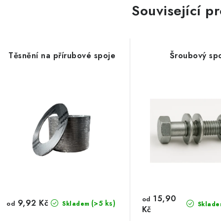
Související p
Těsnění na přírubové spoje
Šroubový sp
15,90
od
9,92 Kč
(>5 ks)
od
Skladem
Sklade
Kč