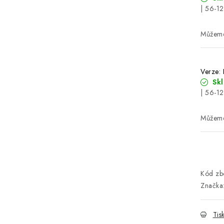
| 56-1
Verze:
Sk
| 56-1
Kód zbo
Značka
Tis