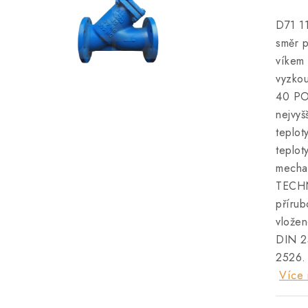
D71 11
směr p
víkem 
vyzko
40 POU
nejvy
teplo
teplot
mechan
TECHN
přírub
vložen
DIN 25
2526. 
Více 