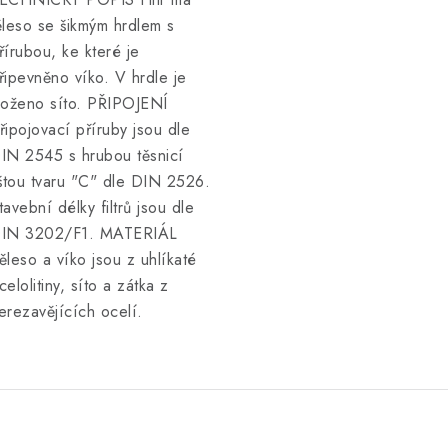
ěleso se šikmým hrdlem s
řírubou, ke které je
řipevněno víko. V hrdle je
loženo síto. PŘIPOJENÍ
řipojovací příruby jsou dle
IN 2545 s hrubou těsnicí
ištou tvaru "C" dle DIN 2526.
tavební délky filtrů jsou dle
IN 3202/F1. MATERIÁL
ěleso a víko jsou z uhlíkaté
celolitiny, síto a zátka z
erezavějících ocelí.