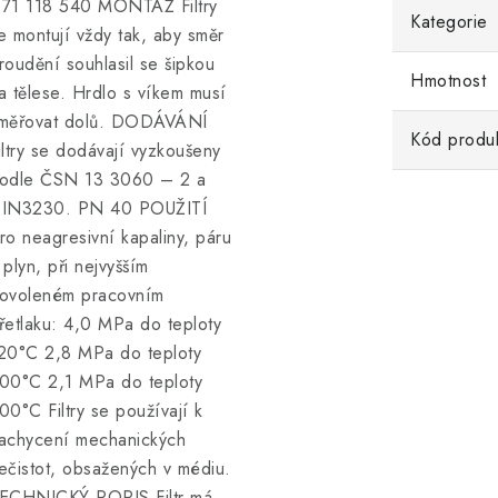
71 118 540 MONTÁŽ Filtry
Kategorie
e montují vždy tak, aby směr
roudění souhlasil se šipkou
Hmotnost
a tělese. Hrdlo s víkem musí
měřovat dolů. DODÁVÁNÍ
Kód produ
iltry se dodávají vyzkoušeny
odle ČSN 13 3060 – 2 a
IN3230. PN 40 POUŽITÍ
ro neagresivní kapaliny, páru
 plyn, při nejvyšším
ovoleném pracovním
řetlaku: 4,0 MPa do teploty
20°C 2,8 MPa do teploty
00°C 2,1 MPa do teploty
00°C Filtry se používají k
achycení mechanických
ečistot, obsažených v médiu.
ECHNICKÝ POPIS Filtr má