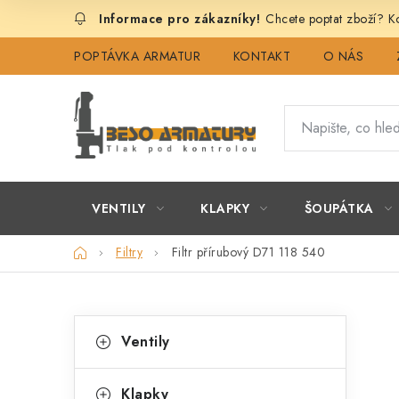
Přejít
Chcete poptat zboží? Ko
na
obsah
POPTÁVKA ARMATUR
KONTAKT
O NÁS
VENTILY
KLAPKY
ŠOUPÁTKA
Domů
Filtry
Filtr přírubový D71 118 540
P
K
Přeskočit
Ventily
kategorie
a
o
t
Klapky