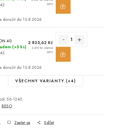
242
DPH
13.8.2026
 DN 40
2 825,62 Kč
ladem
(>5 ks)
3 419 Kč včetně
243
DPH
13.8.2026
VŠECHNY VARIANTY (+4)
ží:
56-1240
:
BESO
k
Zeptat se
Sdílet