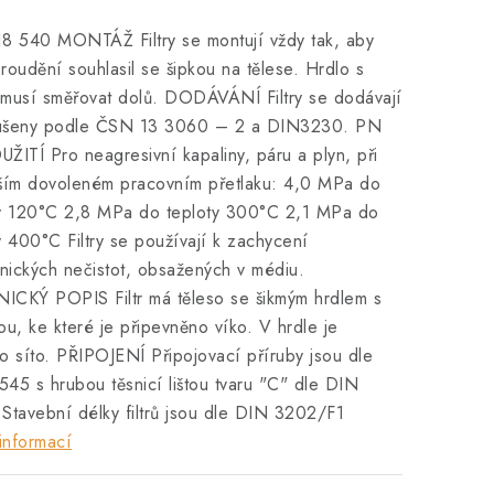
8 540 MONTÁŽ Filtry se montují vždy tak, aby
roudění souhlasil se šipkou na tělese. Hrdlo s
musí směřovat dolů. DODÁVÁNÍ Filtry se dodávají
ušeny podle ČSN 13 3060 – 2 a DIN3230. PN
ŽITÍ Pro neagresivní kapaliny, páru a plyn, při
šším dovoleném pracovním přetlaku: 4,0 MPa do
ty 120°C 2,8 MPa do teploty 300°C 2,1 MPa do
y 400°C Filtry se používají k zachycení
ických nečistot, obsažených v médiu.
ICKÝ POPIS Filtr má těleso se šikmým hrdlem s
ou, ke které je připevněno víko. V hrdle je
o síto. PŘIPOJENÍ Připojovací příruby jsou dle
45 s hrubou těsnicí lištou tvaru "C" dle DIN
Stavební délky filtrů jsou dle DIN 3202/F1
informací