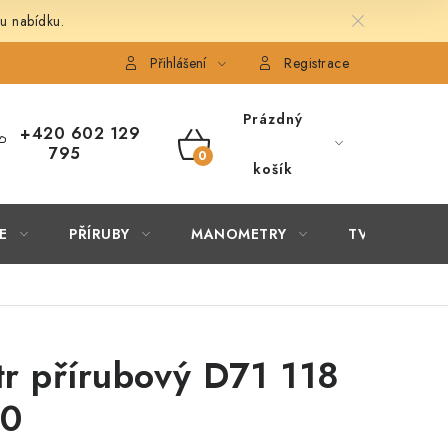
u nabídku.
É ČLÁNKY
OBCHODNÍ PODMÍNKY
PODMÍNKY OCHRANY 
Přihlášení
Registrace
Prázdný
+420 602 129
795
NÁKUPNÍ
košík
KOŠÍK
E
PŘÍRUBY
MANOMETRY
TVAROVKY
ltr přírubový D71 118
0