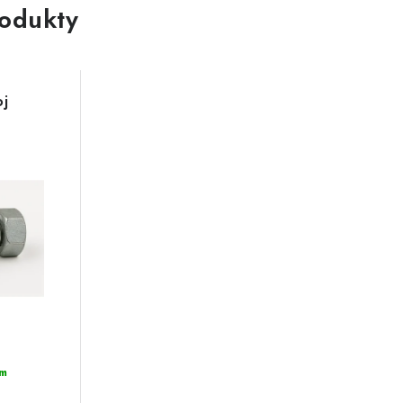
rodukty
oj
m