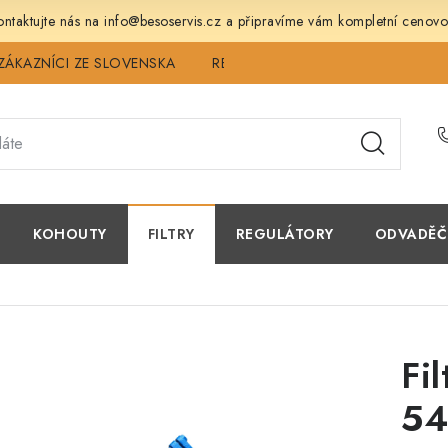
ntaktujte nás na info@besoservis.cz a připravíme vám kompletní cenovo
ZÁKAZNÍCI ZE SLOVENSKA
REVIZE
SERVIS
TECHNICK
KOHOUTY
FILTRY
REGULÁTORY
ODVADĚČ
Fi
54