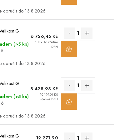
13.8.2026
Velikost G
6 726,45 Kč
8 139 Kč včetně
ladem
(>5 ks)
DPH
95
13.8.2026
Velikost G
8 428,93 Kč
10 199,01 Kč
ladem
(>5 ks)
včetně DPH
96
13.8.2026
Velikost G
12 271,90