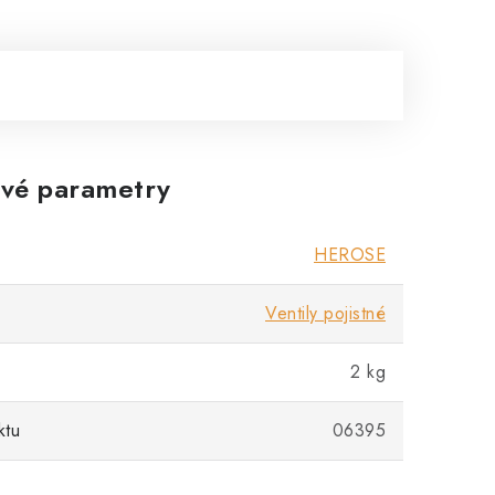
vé parametry
HEROSE
Ventily pojistné
2 kg
ktu
06395