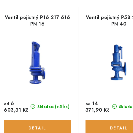
Ventil pojistný P16 217 616
Ventil pojistný P58
PN 16
PN 40
6
14
od
od
(>5 ks)
Skladem
Sklade
603,31 Kč
371,90 Kč