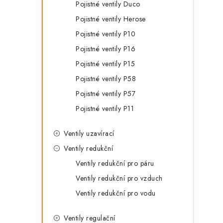
s
Pojistné ventily Duco
e
t
Pojistné ventily Herose
g
r
Pojistné ventily P10
o
Pojistné ventily P16
a
r
Pojistné ventily P15
n
i
Pojistné ventily P58
e
n
Pojistné ventily P57
í
Pojistné ventily P11
p
Ventily uzavírací
a
Ventily redukční
Ventily redukční pro páru
n
Ventily redukční pro vzduch
e
Ventily redukční pro vodu
l
Ventily regulační