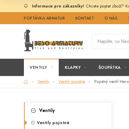
Přejít
Chcete poptat zboží? Ko
na
obsah
POPTÁVKA ARMATUR
KONTAKT
O NÁS
VENTILY
KLAPKY
ŠOUPÁTKA
Domů
Ventily
Ventily pojistné
Pojistný ventil He
P
K
Přeskočit
Ventily
kategorie
a
o
t
Ventily pojistné