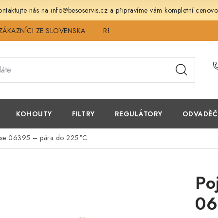
ntaktujte nás na info@besoservis.cz a připravíme vám kompletní cenovo
ZÁKAZNÍCI ZE SLOVENSKA
REVIZE
SERVIS
TECHNICK
KOHOUTY
FILTRY
REGULÁTORY
ODVADĚČ
rose 06395 – pára do 225 °C
Po
06