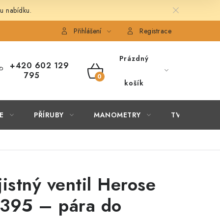
u nabídku.
É ČLÁNKY
OBCHODNÍ PODMÍNKY
PODMÍNKY OCHRANY 
Přihlášení
Registrace
Prázdný
+420 602 129
795
NÁKUPNÍ
košík
KOŠÍK
E
PŘÍRUBY
MANOMETRY
TVAROVKY
jistný ventil Herose
395 – pára do