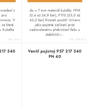
rovedení s
do = 7 mm materiál kuželky: FPM
u pro
(0,4 až 34,9 bar), PTFE (35,0 až
provozu. V
43,0 bar) Rozsah použití: Určeno
, na které
jako pojistné zařízení proti
a. Kuželka
nedovolenému překročení tlaku u
stabilních i...
Kód:
12-83
Kód:
1838/G 3
 217 540
Ventil pojistný P57 217 540
PN 40