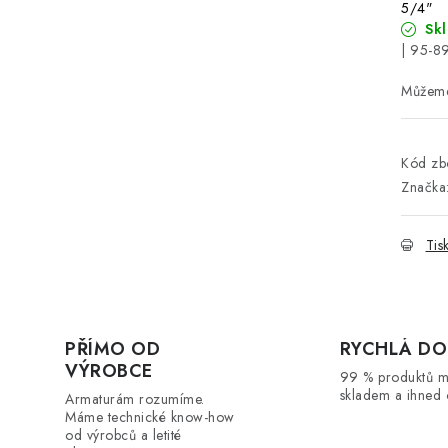
5/4"
Sk
| 95-8
Kód zbo
Značka
Tis
PŘÍMO OD
RYCHLÁ DO
VÝROBCE
99 % produktů 
skladem a ihned 
Armaturám rozumíme.
Máme technické know-how
od výrobců a letité