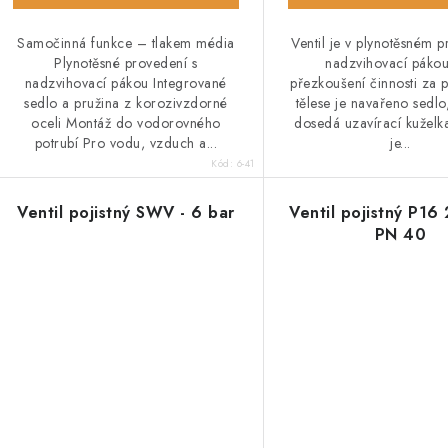
Samočinná funkce – tlakem média
Ventil je v plynotěsném p
Plynotěsné provedení s
nadzvihovací páko
nadzvihovací pákou Integrované
přezkoušení činnosti za 
sedlo a pružina z korozivzdorné
tělese je navařeno sedlo
oceli Montáž do vodorovného
dosedá uzavírací kuželk
potrubí Pro vodu, vzduch a...
je...
Kód:
6-41
Ventil pojistný SWV - 6 bar
Ventil pojistný P16
PN 40