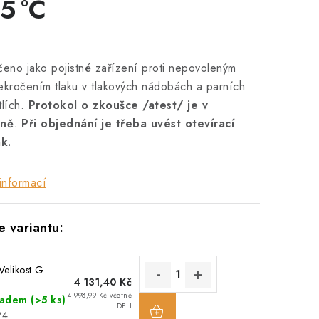
5 °C
čeno jako pojistné zařízení proti nepovoleným
ekročením tlaku v tlakových nádobách a parních
tlích.
Protokol o zkoušce /atest/ je v
ně
.
Při objednání je třeba uvést otevírací
ak.
informací
Velikost G
4 131,40 Kč
4 998,99 Kč včetně
ladem
(>5 ks)
DPH
94