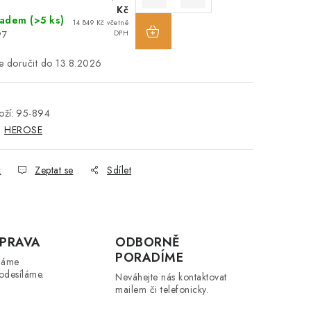
Kč
ladem
(>5 ks)
14 849 Kč včetně
97
DPH
13.8.2026
ží:
95-894
:
HEROSE
k
Zeptat se
Sdílet
PRAVA
ODBORNĚ
PORADÍME
máme
odesíláme.
Neváhejte nás kontaktovat
mailem či telefonicky.