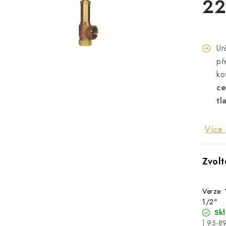
22
Ur
př
ko
ce
tl
Více 
Verze: 
1/2"
Sk
| 95-8