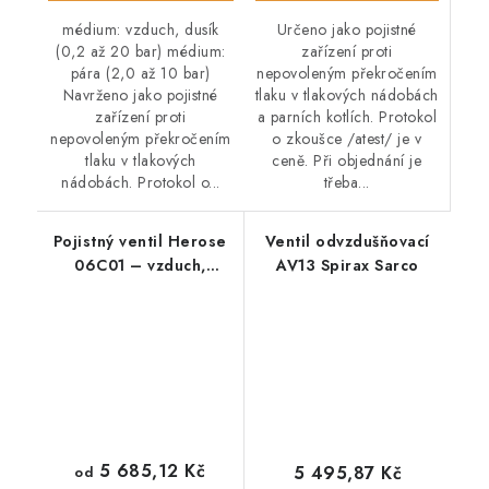
Určeno jako pojistné
médium: vzduch, dusík
zařízení proti
(0,2 až 20 bar) médium:
nepovoleným překročením
pára (2,0 až 10 bar)
tlaku v tlakových nádobách
Navrženo jako pojistné
a parních kotlích. Protokol
zařízení proti
o zkoušce /atest/ je v
nepovoleným překročením
ceně. Při objednání je
tlaku v tlakových
třeba...
nádobách. Protokol o...
Pojistný ventil Herose
Ventil odvzdušňovací
06C01 – vzduch,
AV13 Spirax Sarco
mouka, sypká média
5 685,12 Kč
5 495,87 Kč
od