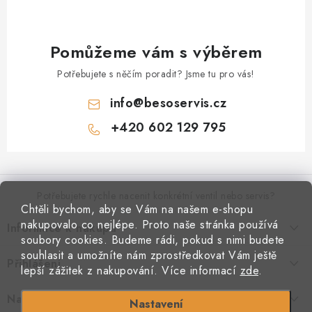
Pomůžeme vám s výběrem
Potřebujete s něčím poradit? Jsme tu pro vás!
info
@
besoservis.cz
+420 602 129 795
Z
á
p
Potřebujete rychle nacenit konkrétní ventil nebo servis?
Chtěli bychom, aby se Vám na našem e-shopu
a
nakupovalo co nejlépe. Proto naše stránka používá
Informace k nákupu
t
VYPLNIT RYCHLOU POPTÁVKU
soubory cookies. Budeme rádi, pokud s nimi budete
í
Kontakty
souhlasit a umožníte nám zprostředkovat Vám ještě
Přihlášení
Doprava a platba
lepší zážitek z nakupování.
Více informací
zde
.
Obchodní podmínky
E-mail
Podmínky ochrany osobních údajů
Naše provozovna
Nastavení
Jak nakupovat