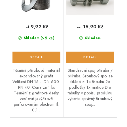
9,92 Kč
15,90 Kč
od
od
(>5 ks)
Skladem
Skladem
Těsnění přírubové materiál
Standardní spoj příruba /
expandovaný grafit
příruba. Šroubový spoj se
Velikost DN 15 - DN 600
skládá z: 1× šroubu 2×
PN 40. Cena za 1 ks
podložky 1× matice Dle
Těsnění z grafitové desky
tabulky v popisu produktu
zesílené jazýčkově
vyberte správný šroubový
perforovaným plechem tl.
spoj...
0,1...