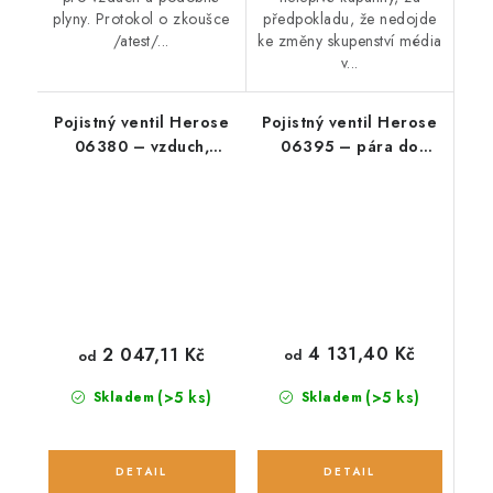
plyny. Protokol o zkoušce
předpokladu, že nedojde
/atest/...
ke změny skupenství média
v...
Pojistný ventil Herose
Pojistný ventil Herose
06380 – vzduch,
06395 – pára do
dusík, pára do 225 °C
225 °C
4 131,40 Kč
2 047,11 Kč
od
od
(>5 ks)
(>5 ks)
Skladem
Skladem