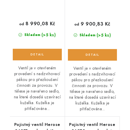
8 990,08 Kč
9 900,83 Kč
od
od
(>5 ks)
(>5 ks)
Skladem
Skladem
Ventil je v otevřeném
Ventil je v otevřeném
provedení s nadzvihovací
provedení s nadzvihovací
pákou pro přezkoušení
pákou pro přezkoušení
činnosti za provozu. V
činnosti za provozu. V
tělese je navařeno sedlo,
tělese je navařeno sedlo,
na které dosedá uzavírací
na které dosedá uzavírací
kuželka. Kuželka je
kuželka. Kuželka je
přitlačována...
přitlačována...
Pojistný ventil Herose
Pojistný ventil Herose