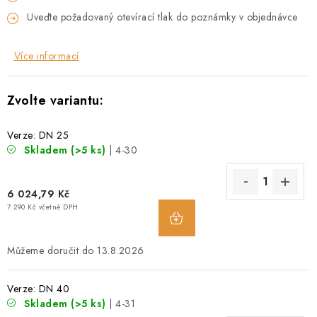
O NÁS
Uveďte požadovaný otevírací tlak do poznámky v objednávce
OBCHODNÍ PODMÍNKY
Více informací
PODMÍNKY OCHRANY OSOBNÍCH ÚDAJŮ
POPTÁVKA ARMATUR
Verze: DN 25
Skladem
(>5 ks)
| 4-30
ZNAČKY
6 024,79 Kč
POPTÁVKA ARMATUR
KONTAKT
O NÁS
7 290 Kč včetně DPH
ZÁKAZNÍCI ZE SLOVENSKA
REVIZE
SERVIS
TECHNICKÉ ČLÁNKY
OBCHODNÍ PODMÍNKY
13.8.2026
PODMÍNKY OCHRANY OSOBNÍCH ÚDAJŮ
Verze: DN 40
Skladem
(>5 ks)
| 4-31