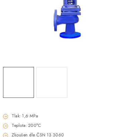
PŘÍRUBY
MANOMETRY
TVAROVKY
PRŮHLEDÍTKA
TĚSNĚNÍ
SACÍ KOŠE
PŘÍSLUŠENSTVÍ
KONTAKT
Tlak: 1,6 MPa
Teplota: 200°C
DOPRAVA A PLATBA
Zkoušen dle ČSN 13 3060