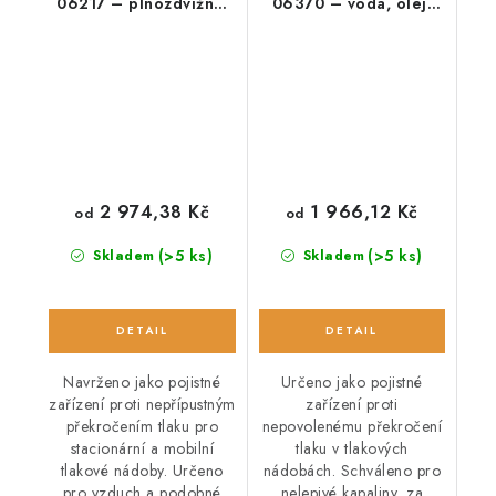
06217 – plnozdvižný,
06370 – voda, olej,
pro vzduch
nafta
2 974,38 Kč
1 966,12 Kč
od
od
(>5 ks)
(>5 ks)
Skladem
Skladem
Navrženo jako pojistné
Určeno jako pojistné
zařízení proti nepřípustným
zařízení proti
překročením tlaku pro
nepovolenému překročení
stacionární a mobilní
tlaku v tlakových
tlakové nádoby. Určeno
nádobách. Schváleno pro
pro vzduch a podobné
nelepivé kapaliny, za