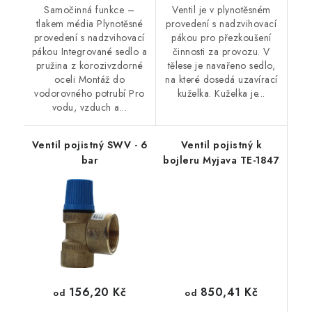
Samočinná funkce –
Ventil je v plynotěsném
tlakem média Plynotěsné
provedení s nadzvihovací
provedení s nadzvihovací
pákou pro přezkoušení
pákou Integrované sedlo a
činnosti za provozu. V
pružina z korozivzdorné
tělese je navařeno sedlo,
oceli Montáž do
na které dosedá uzavírací
vodorovného potrubí Pro
kuželka. Kuželka je...
vodu, vzduch a...
Ventil pojistný SWV - 6
Ventil pojistný k
bar
bojleru Myjava TE-1847
850,41 Kč
156,20 Kč
od
od