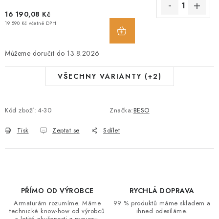
16 190,08 Kč
19 590 Kč včetně DPH
13.8.2026
VŠECHNY VARIANTY (+2)
Kód zboží:
4-30
Značka:
BESO
Tisk
Zeptat se
Sdílet
PŘÍMO OD VÝROBCE
RYCHLÁ DOPRAVA
Armaturám rozumíme. Máme
99 % produktů máme skladem a
technické know-how od výrobců
ihned odesíláme.
a letité zkušenosti z provozu.