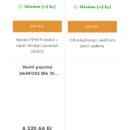
(>5 ks)
(>5 ks)
Skladem
Skladem
těsnění FPM Protokol v
Odvzdušňovací ventil pro
ceně! dřívější označení
parní systémy
06505
Ventil pojistný
DANFOSS SFA 15-
čpavek
6 520,66 Kč