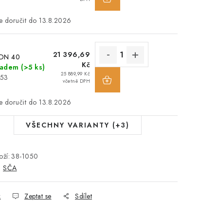
13.8.2026
21 396,69
 DN 40
Kč
ladem
(>5 ks)
25 889,99 Kč
053
včetně DPH
13.8.2026
VŠECHNY VARIANTY (+3)
ží:
38-1050
:
SČA
k
Zeptat se
Sdílet