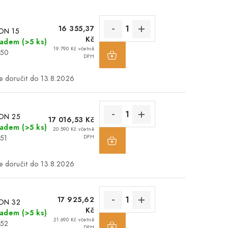
16 355,37
 DN 15
Kč
ladem
(>5 ks)
19 790 Kč včetně
050
DPH
13.8.2026
 DN 25
17 016,53 Kč
ladem
(>5 ks)
20 590 Kč včetně
051
DPH
13.8.2026
17 925,62
 DN 32
Kč
ladem
(>5 ks)
21 690 Kč včetně
052
DPH