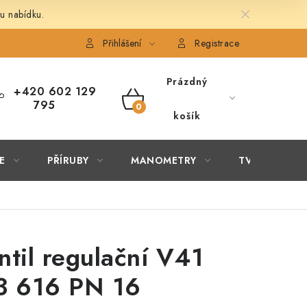
u nabídku.
É ČLÁNKY
OBCHODNÍ PODMÍNKY
PODMÍNKY OCHRANY 
Přihlášení
Registrace
Prázdný
+420 602 129
795
NÁKUPNÍ
košík
KOŠÍK
E
PŘÍRUBY
MANOMETRY
TVAROVKY
ntil regulační V41
3 616 PN 16