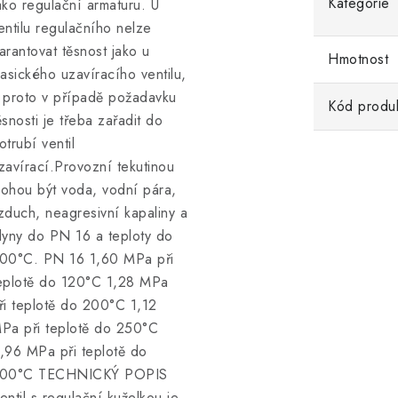
Kategorie
ako regulační armaturu. U
entilu regulačního nelze
arantovat těsnost jako u
Hmotnost
lasického uzavíracího ventilu,
 proto v případě požadavku
Kód produ
ěsnosti je třeba zařadit do
otrubí ventil
zavírací.Provozní tekutinou
ohou být voda, vodní pára,
zduch, neagresivní kapaliny a
lyny do PN 16 a teploty do
00°C. PN 16 1,60 MPa při
eplotě do 120°C 1,28 MPa
ři teplotě do 200°C 1,12
Pa při teplotě do 250°C
,96 MPa při teplotě do
00°C TECHNICKÝ POPIS
entil s regulační kuželkou je