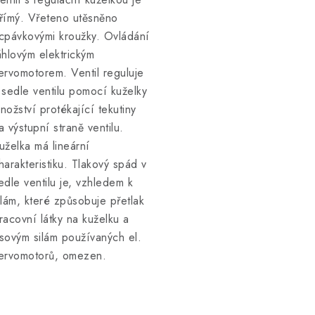
římý. Vřeteno utěsněno
cpávkovými kroužky. Ovládání
áhlovým elektrickým
ervomotorem. Ventil reguluje
 sedle ventilu pomocí kuželky
nožství protékající tekutiny
a výstupní straně ventilu.
uželka má lineární
harakteristiku. Tlakový spád v
edle ventilu je, vzhledem k
ilám, které způsobuje přetlak
racovní látky na kuželku a
sovým silám používaných el.
ervomotorů, omezen.