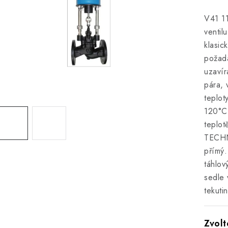
V41 11
ventil
klasic
požada
uzavír
pára, 
teplot
120°C 
teplo
TECHN
přímý.
táhlov
sedle 
tekuti