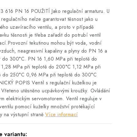
3 616 PN 16 POUŽITÍ Jako regulační armaturu. U
u regulačního nelze garantovat těsnost jako u
kého uzavíracího ventilu, a proto v případě
vku těsnosti je třeba zařadit do potrubí ventil
ací.Provozní tekutinou mohou být voda, vodní
vzduch, neagresivní kapaliny a plyny do PN 16 a
y do 300°C. PN 16 1,60 MPa při teplotě do
1,28 MPa při teplotě do 200°C 1,12 MPa při
tě do 250°C 0,96 MPa při teplotě do 300°C
ICKÝ POPIS Ventil s regulační kuželkou je
 Vřeteno utěsněno ucpávkovými kroužky. Ovládání
ým elektrickým servomotorem. Ventil reguluje v
ventilu pomocí kuželky množství protékající
ny na výstupní straně
Více informací