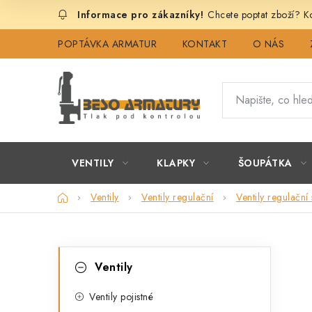
Přejít
Chcete poptat zboží? Ko
na
obsah
POPTÁVKA ARMATUR
KONTAKT
O NÁS
VENTILY
KLAPKY
ŠOUPÁTKA
Domů
Ventily
Ventily regulační
Ventily regulačn
P
K
Přeskočit
Ventily
kategorie
a
o
t
Ventily pojistné