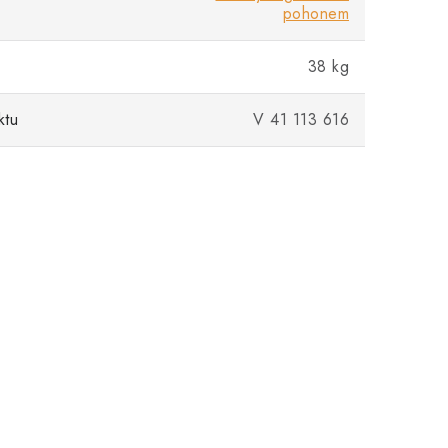
pohonem
38 kg
ktu
V 41 113 616