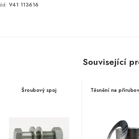
ód:
V41 113616
Související p
Šroubový spoj
Těsnění na přírubo