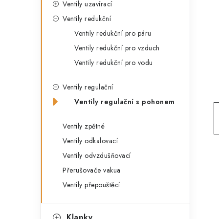
s
Ventily uzavírací
e
t
Ventily redukční
g
r
Ventily redukční pro páru
o
Ventily redukční pro vzduch
a
r
Ventily redukční pro vodu
n
i
e
n
Ventily regulační
Ventily regulační s pohonem
í
p
Ventily zpětné
Ventily odkalovací
a
Ventily odvzdušňovací
n
Přerušovače vakua
e
Ventily přepouštěcí
l
Klapky