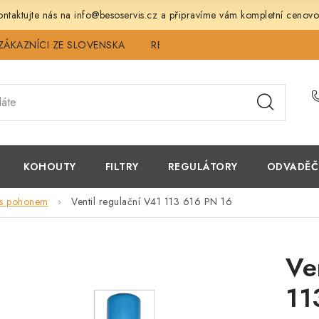
ntaktujte nás na info@besoservis.cz a připravíme vám kompletní cenovo
ZÁKAZNÍCI ZE SLOVENSKA
REVIZE
SERVIS
TECHNICK
KOHOUTY
FILTRY
REGULÁTORY
ODVADĚČ
í s pohonem
Ventil regulační V41 113 616 PN 16
Ve
11