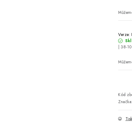
Verze:
Sk
| 38-1
Kód zbo
Značka
Tis