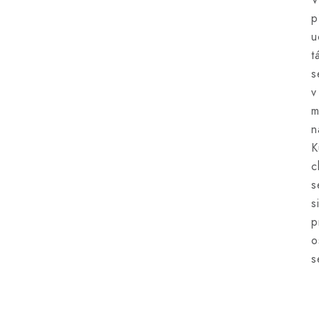
p
u
t
s
v
m
n
K
c
s
s
p
o
s