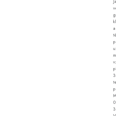
J
v
g
k
a
t
p
u
m
v
p
3
t
p
M
0
3
V