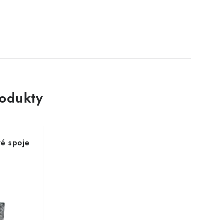
rodukty
vé spoje