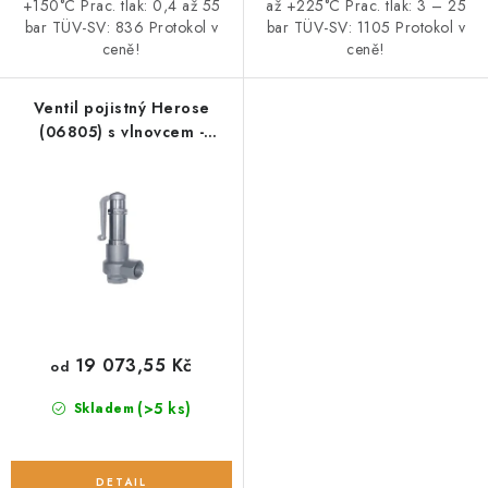
+150°C Prac. tlak: 0,4 až 55
až +225°C Prac. tlak: 3 – 25
bar TÜV-SV: 836 Protokol v
bar TÜV-SV: 1105 Protokol v
ceně!
ceně!
Ventil pojistný Herose
(06805) s vlnovcem -
hořlavé a nehořlavé plyny
19 073,55 Kč
od
(>5 ks)
Skladem