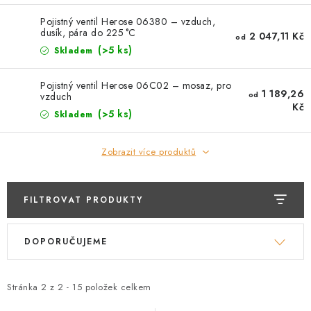
PŘÍRUBY
Pojistný ventil Herose 06380 – vzduch,
dusík, pára do 225 °C
2 047,11 Kč
MANOMETRY
od
(>5 ks)
Skladem
TVAROVKY
Pojistný ventil Herose 06C02 – mosaz, pro
1 189,26
od
vzduch
Kč
PRŮHLEDÍTKA
(>5 ks)
Skladem
TĚSNĚNÍ
Zobrazit více produktů
SACÍ KOŠE
FILTROVAT PRODUKTY
PŘÍSLUŠENSTVÍ
V
Ř
DOPORUČUJEME
ý
a
KONTAKT
p
z
i
e
Stránka
2
z
2
-
15
položek celkem
DOPRAVA A PLATBA
s
n