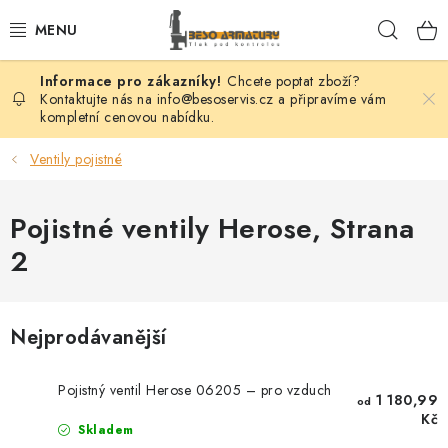
Přejít
Hleda
na
obsah
Chcete poptat zboží?
VENTILY
Kontaktujte nás na info@besoservis.cz a připravíme vám
kompletní cenovou nabídku.
KLAPKY
Ventily pojistné
ŠOUPÁTKA
Pojistné ventily Herose
, Strana
KOHOUTY
2
FILTRY
Nejprodávanější
REGULÁTORY
Pojistný ventil Herose 06205 – pro vzduch
ODVADĚČE
1 180,99
od
Kč
Skladem