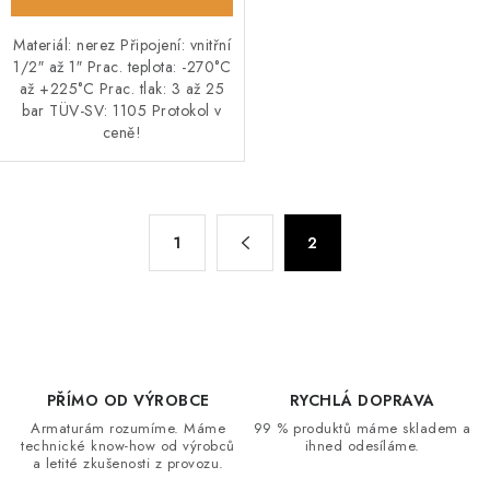
Materiál: nerez Připojení: vnitřní
1/2″ až 1″ Prac. teplota: -270°C
až +225°C Prac. tlak: 3 až 25
bar TÜV-SV: 1105 Protokol v
ceně!
O
S
1
2
t
v
r
l
á
á
n
d
k
a
o
c
PŘÍMO OD VÝROBCE
RYCHLÁ DOPRAVA
v
í
Armaturám rozumíme. Máme
99 % produktů máme skladem a
á
technické know-how od výrobců
ihned odesíláme.
p
n
a letité zkušenosti z provozu.
r
í