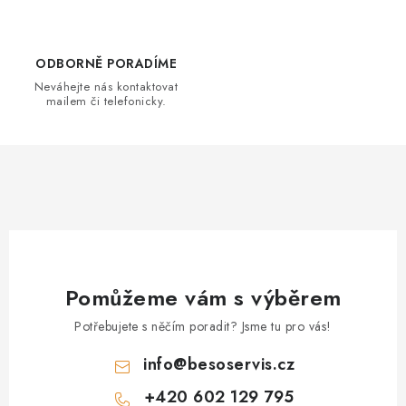
v
k
y
ODBORNĚ PORADÍME
v
Neváhejte nás kontaktovat
mailem či telefonicky.
ý
p
i
s
u
Pomůžeme vám s výběrem
Potřebujete s něčím poradit? Jsme tu pro vás!
info
@
besoservis.cz
+420 602 129 795