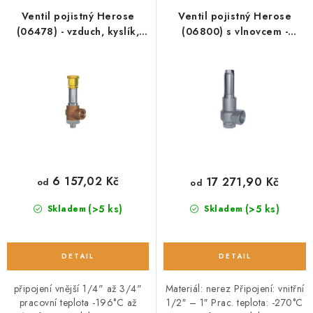
p
í
O NÁS
Ventil pojistný Herose
Ventil pojistný Herose
(06478) - vzduch, kyslík,
(06800) s vlnovcem -
r
p
dusík, atd.
hořlavé a nehořlavé plyny
OBCHODNÍ PODMÍNKY
o
r
d
o
PODMÍNKY OCHRANY OSOBNÍCH ÚDAJŮ
u
d
k
u
POPTÁVKA ARMATUR
t
k
ů
t
ZNAČKY
ů
6 157,02 Kč
17 271,90 Kč
od
od
POPTÁVKA ARMATUR
KONTAKT
O NÁS
(>5 ks)
(>5 ks)
Skladem
Skladem
ZÁKAZNÍCI ZE SLOVENSKA
REVIZE
SERVIS
TECHNICKÉ ČLÁNKY
OBCHODNÍ PODMÍNKY
PODMÍNKY OCHRANY OSOBNÍCH ÚDAJŮ
připojení vnější 1/4" až 3/4"
Materiál: nerez Připojení: vnitřní
pracovní teplota -196°C až
1/2″ – 1″ Prac. teplota: -270°C